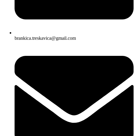
brankica.treskavica@gmail.com