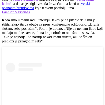
letim”
, a danas je stigla vest da će za čudima leteti u
svetski
poznatim brendovima
koje u svom portfoliju ima
Fashion&Friends
.
Kada smo u martu radili intervju, Jakov je na pitanje da li mu je
stilita rekao šta da obuče za press konferenciju odgovorio: „Druge
slušam, sebe poslušam“. Potom je dodao: „Nije da nemam ljude koji
mi daju modne savete, ali na kraju obučem ono što mi se sviđa.
Tako je najbolje. Za nastup nekad imam stilistu, ali i to što on
predloži ja prilagodim sebi“.