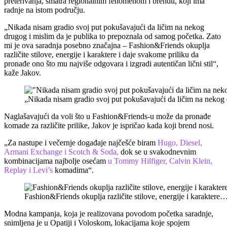
preterivanja, smatra regionalnim fenomenom i brendu, koji ima
radnje na istom području.
„Nikada nisam gradio svoj put pokušavajući da ličim na nekog
drugog i mislim da je publika to prepoznala od samog početka. Zato
mi je ova saradnja posebno značajna – Fashion&Friends okuplja
različite stilove, energije i karaktere i daje svakome priliku da
pronađe ono što mu najviše odgovara i izgradi autentičan lični stil“,
kaže Jakov.
„Nikada nisam gradio svoj put pokušavajući da ličim na nekog
Naglašavajući da voli što u Fashion&Friends-u može da pronađe
komade za različite prilike, Jakov je ispričao kada koji brend nosi.
„Za nastupe i večernje događaje najčešće biram
Hugo, Diesel,
Armani Exchange i Scotch & Soda,
dok se u svakodnevnim
kombinacijama najbolje osećam
u Tommy Hilfiger, Calvin Klein,
Replay i Levi’s
komadima“.
Fashion&Friends okuplja različite stilove, energije i karaktere
Modna kampanja, koja je realizovana povodom početka saradnje,
snimljena je u Opatiji i Voloskom, lokacijama koje spojem