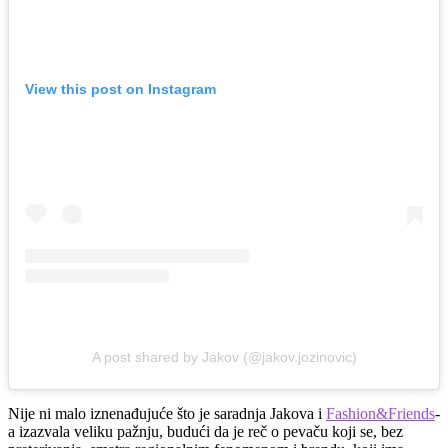
View this post on Instagram
A post shared by Jakov (@jakov.jozinovic)
Nije ni malo iznenađujuće što je saradnja Jakova i
Fashion&Friends
-
a izazvala veliku pažnju, budući da je reč o pevaču koji se, bez