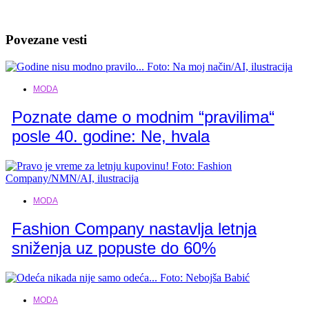
Povezane vesti
MODA
Poznate dame o modnim “pravilima“
posle 40. godine: Ne, hvala
MODA
Fashion Company nastavlja letnja
sniženja uz popuste do 60%
MODA