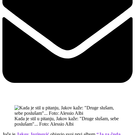
Kada je stil u pitanju, Jakov kaže: "Druge slušam, sebe
poslušam"... Foto: Alessio Albi
Juče je
Jakov Jozinović
objavio svoj prvi album
“Ja za čuda