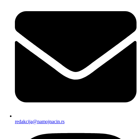
redakcija@namojnacin.rs