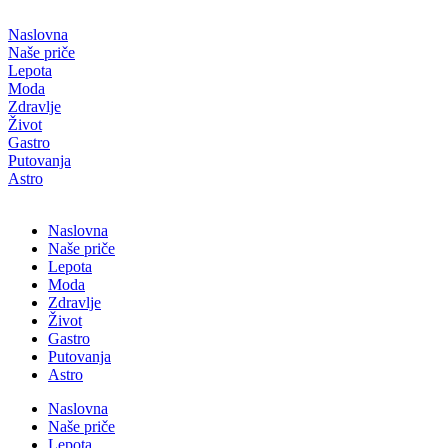
Скочите
на
Naslovna
садржај
Naše priče
Lepota
Moda
Zdravlje
Život
Gastro
Putovanja
Astro
Naslovna
Naše priče
Lepota
Moda
Zdravlje
Život
Gastro
Putovanja
Astro
Naslovna
Naše priče
Lepota