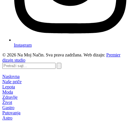
Instagram
©
2026
Na Moj Način. Sva prava zadržana. Web dizajn:
Premier
dizajn studio
Pretraži
sajt...
Naslovna
Naše priče
Lepota
Moda
Zdravlje
Život
Gastro
Putovanja
Astro