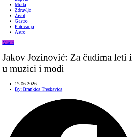
Moda
Zdravlje
Život
Gastro
Putovanja
Astro
Moda
Jakov Jozinović: Za čudima leti i
u muzici i modi
15.06.2026.
By:
Brankica Treskavica