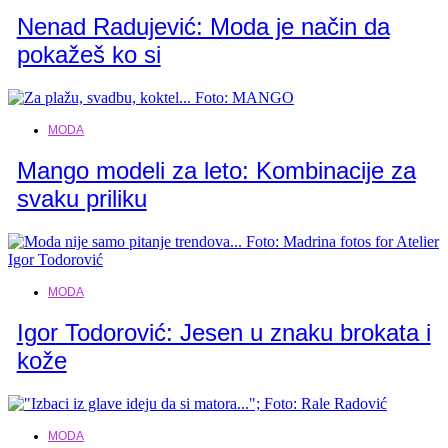
Nenad Radujević: Moda je način da
pokažeš ko si
MODA
Mango modeli za leto: Kombinacije za
svaku priliku
MODA
Igor Todorović: Jesen u znaku brokata i
kože
MODA