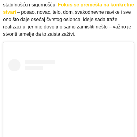
stabilnošću i sigurnošću.
Fokus se premešta na konkretne
stvari
– posao, novac, telo, dom, svakodnevne navike i sve
ono što daje osećaj čvrstog oslonca. Ideje sada traže
realizaciju, jer nije dovoljno samo zamisliti nešto – važno je
stvoriti temelje da to zaista zaživi.