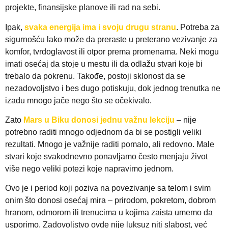
projekte, finansijske planove ili rad na sebi.
Ipak,
svaka energija ima i svoju drugu stranu
. Potreba za
sigurnošću lako može da preraste u preterano vezivanje za
komfor, tvrdoglavost ili otpor prema promenama. Neki mogu
imati osećaj da stoje u mestu ili da odlažu stvari koje bi
trebalo da pokrenu. Takođe, postoji sklonost da se
nezadovoljstvo i bes dugo potiskuju, dok jednog trenutka ne
izađu mnogo jače nego što se očekivalo.
Zato
Mars u Biku donosi jednu važnu lekciju
– nije
potrebno raditi mnogo odjednom da bi se postigli veliki
rezultati. Mnogo je važnije raditi pomalo, ali redovno. Male
stvari koje svakodnevno ponavljamo često menjaju život
više nego veliki potezi koje napravimo jednom.
Ovo je i period koji poziva na povezivanje sa telom i svim
onim što donosi osećaj mira – prirodom, pokretom, dobrom
hranom, odmorom ili trenucima u kojima zaista umemo da
usporimo. Zadovoljstvo ovde nije luksuz niti slabost, već