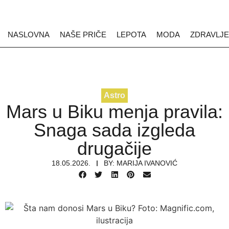
NASLOVNA
NAŠE PRIČE
LEPOTA
MODA
ZDRAVLJE
Astro
Mars u Biku menja pravila:
Snaga sada izgleda
drugačije
18.05.2026.
BY:
MARIJA IVANOVIĆ