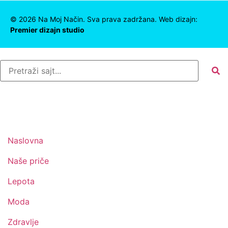
©
2026
Na Moj Način. Sva prava zadržana. Web dizajn:
Premier dizajn studio
Naslovna
Naše priče
Lepota
Moda
Zdravlje