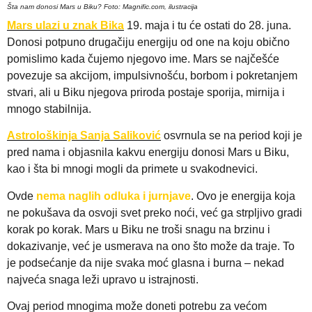
Šta nam donosi Mars u Biku? Foto: Magnific.com, ilustracija
Mars ulazi u znak Bika
19. maja i tu će ostati do 28. juna.
Donosi potpuno drugačiju energiju od one na koju obično
pomislimo kada čujemo njegovo ime. Mars se najčešće
povezuje sa akcijom, impulsivnošću, borbom i pokretanjem
stvari, ali u Biku njegova priroda postaje sporija, mirnija i
mnogo stabilnija.
Astrološkinja
Sanja Saliković
osvrnula se na period koji je
pred nama i objasnila kakvu energiju donosi Mars u Biku,
kao i šta bi mnogi mogli da primete u svakodnevici.
Ovde
nema naglih odluka i jurnjave
. Ovo je energija koja
ne pokušava da osvoji svet preko noći, već ga strpljivo gradi
korak po korak. Mars u Biku ne troši snagu na brzinu i
dokazivanje, već je usmerava na ono što može da traje. To
je podsećanje da nije svaka moć glasna i burna – nekad
najveća snaga leži upravo u istrajnosti.
Ovaj period mnogima može doneti potrebu za većom