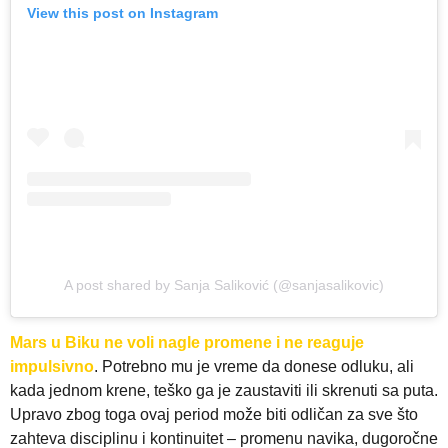
View this post on Instagram
A post shared by Sanja Saliković (@sanjasalikovic)
Mars u Biku ne voli nagle promene i ne reaguje
impulsivno
. Potrebno mu je vreme da donese odluku, ali
kada jednom krene, teško ga je zaustaviti ili skrenuti sa puta.
Upravo zbog toga ovaj period može biti odličan za sve što
zahteva disciplinu i kontinuitet – promenu navika, dugoročne