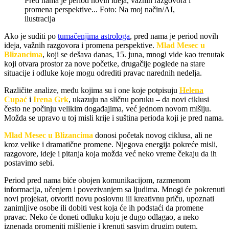
Pred nama je period novih ideja, važnih razgovora i
promena perspektive... Foto: Na moj način/AI,
ilustracija
Ako je suditi po
tumačenjima astrologa
, pred nama je period novih
ideja, važnih razgovora i promena perspektive.
Mlad Mesec u
Blizancima
, koji se dešava danas, 15. juna, mnogi vide kao trenutak
koji otvara prostor za nove početke, drugačije poglede na stare
situacije i odluke koje mogu odrediti pravac narednih nedelja.
Različite analize, među kojima su i one koje potpisuju
Helena
Cupać
i
Irena Grk
, ukazuju na sličnu poruku – da novi ciklusi
često ne počinju velikim događajima, već jednom novom mišlju.
Možda se upravo u toj misli krije i suština perioda koji je pred nama.
Mlad Mesec u Blizancima
donosi početak novog ciklusa, ali ne
kroz velike i dramatične promene. Njegova energija pokreće misli,
razgovore, ideje i pitanja koja možda već neko vreme čekaju da ih
postavimo sebi.
Period pred nama biće obojen komunikacijom, razmenom
informacija, učenjem i povezivanjem sa ljudima. Mnogi će pokrenuti
novi projekat, otvoriti novu poslovnu ili kreativnu priču, upoznati
zanimljive osobe ili dobiti vest koja će ih podstaći da promene
pravac. Neko će doneti odluku koju je dugo odlagao, a neko
iznenada promeniti mišljenje i krenuti sasvim drugim putem.