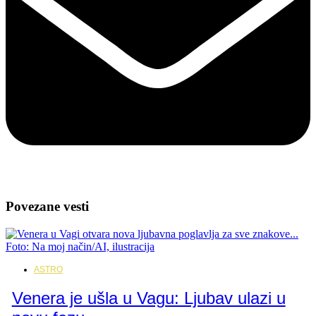
Povezane vesti
ASTRO
Venera je ušla u Vagu: Ljubav ulazi u