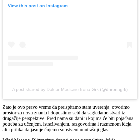
View this post on Instagram
A post shared by Doktor Medicine Irena Grk (@drirenagrk)
Zato je ovo pravo vreme da preispitamo stara uverenja, otvorimo
prostor za nova znanja i dopustimo sebi da sagledamo stvari iz
drugačije perspektive. Pred nama su dani u kojima će biti pojačana
potreba za učenjem, istraživanjem, razgovorima i razmenom ideja,
ali i prilika da jasnije čujemo sopstveni unutrašnji glas.