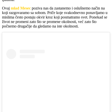
Ovaj
mlad Mesec
poziva nas da zastanemo i oslušnemo način na
koji razgovaramo sa sobom. Priče koje svakodnevno ponavljamo u
mislima često postaju okvir kroz koji posmatramo svet. Ponekad se
život ne promeni zato što se promene okolnosti, već zato što
počnemo drugačije da gledamo na iste okolnosti.