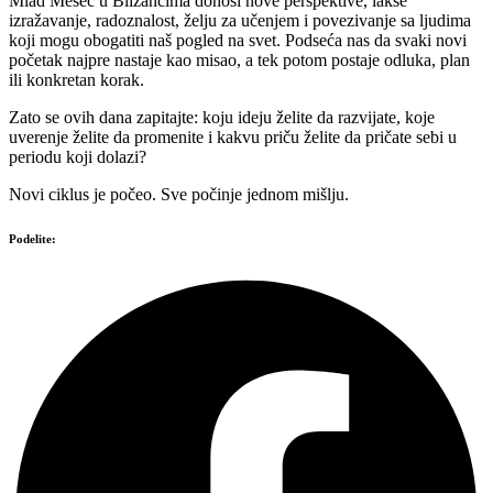
Mlad Mesec u Blizancima donosi nove perspektive, lakše
izražavanje, radoznalost, želju za učenjem i povezivanje sa ljudima
koji mogu obogatiti naš pogled na svet. Podseća nas da svaki novi
početak najpre nastaje kao misao, a tek potom postaje odluka, plan
ili konkretan korak.
Zato se ovih dana zapitajte: koju ideju želite da razvijate, koje
uverenje želite da promenite i kakvu priču želite da pričate sebi u
periodu koji dolazi?
Novi ciklus je počeo. Sve počinje jednom mišlju.
Podelite: