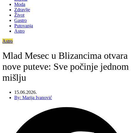
Moda
Zdravlje
Život
Gastro
Putovanja
Astro
Astro
Mlad Mesec u Blizancima otvara
nove puteve: Sve počinje jednom
mišlju
15.06.2026.
By:
Marija Ivanović