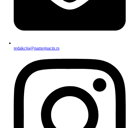
redakcija@namojnacin.rs