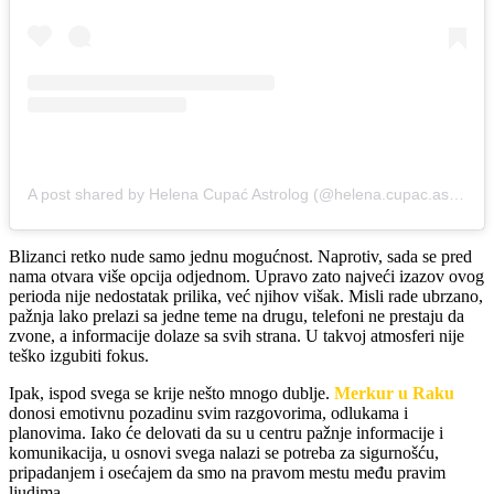
A post shared by Helena Cupać Astrolog (@helena.cupac.astrolog)
Blizanci retko nude samo jednu mogućnost. Naprotiv, sada se pred
nama otvara više opcija odjednom. Upravo zato najveći izazov ovog
perioda nije nedostatak prilika, već njihov višak. Misli rade ubrzano,
pažnja lako prelazi sa jedne teme na drugu, telefoni ne prestaju da
zvone, a informacije dolaze sa svih strana. U takvoj atmosferi nije
teško izgubiti fokus.
Ipak, ispod svega se krije nešto mnogo dublje.
Merkur u Raku
donosi emotivnu pozadinu svim razgovorima, odlukama i
planovima. Iako će delovati da su u centru pažnje informacije i
komunikacija, u osnovi svega nalazi se potreba za sigurnošću,
pripadanjem i osećajem da smo na pravom mestu među pravim
ljudima.