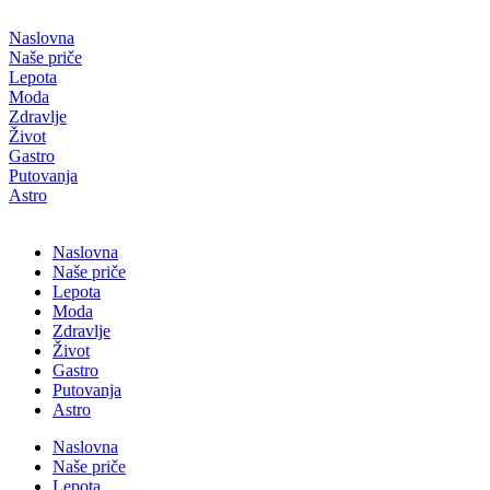
Скочите
на
Naslovna
садржај
Naše priče
Lepota
Moda
Zdravlje
Život
Gastro
Putovanja
Astro
Naslovna
Naše priče
Lepota
Moda
Zdravlje
Život
Gastro
Putovanja
Astro
Naslovna
Naše priče
Lepota