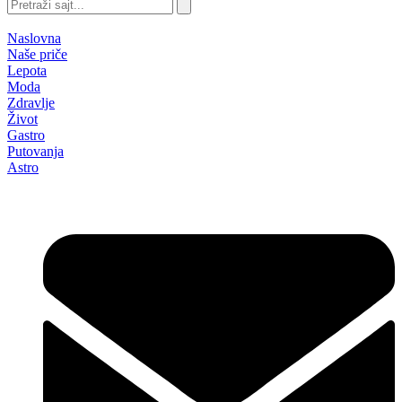
Pretraži
sajt...
Naslovna
Naše priče
Lepota
Moda
Zdravlje
Život
Gastro
Putovanja
Astro