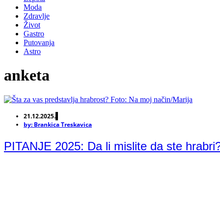
Moda
Zdravlje
Život
Gastro
Putovanja
Astro
anketa
21.12.2025.
by:
Brankica Treskavica
PITANJE 2025: Da li mislite da ste hrabri