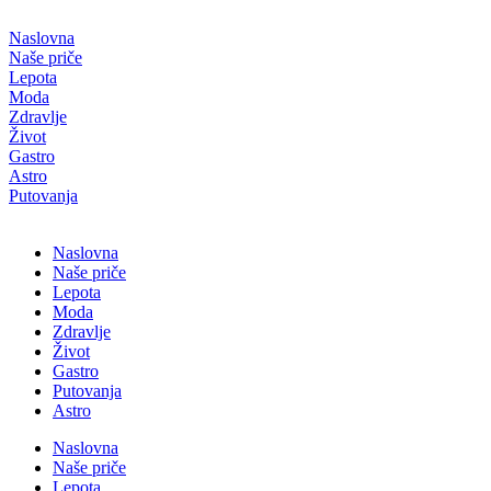
Скочите
на
Naslovna
садржај
Naše priče
Lepota
Moda
Zdravlje
Život
Gastro
Astro
Putovanja
Naslovna
Naše priče
Lepota
Moda
Zdravlje
Život
Gastro
Putovanja
Astro
Naslovna
Naše priče
Lepota