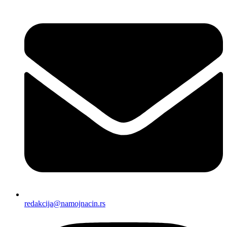
redakcija@namojnacin.rs