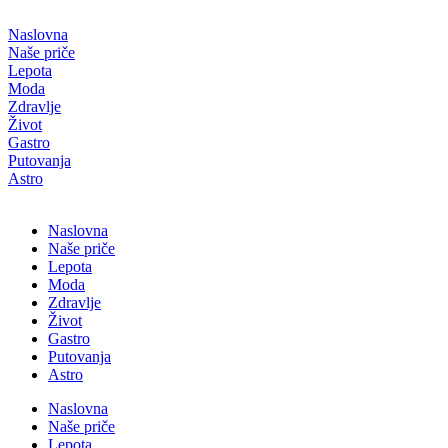
Скочите
на
Naslovna
садржај
Naše priče
Lepota
Moda
Zdravlje
Život
Gastro
Putovanja
Astro
Naslovna
Naše priče
Lepota
Moda
Zdravlje
Život
Gastro
Putovanja
Astro
Naslovna
Naše priče
Lepota