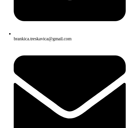
brankica.treskavica@gmail.com