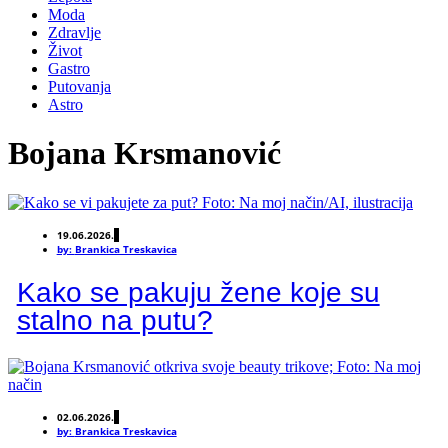
Moda
Zdravlje
Život
Gastro
Putovanja
Astro
Bojana Krsmanović
19.06.2026.
by:
Brankica Treskavica
Kako se pakuju žene koje su
stalno na putu?
02.06.2026.
by:
Brankica Treskavica