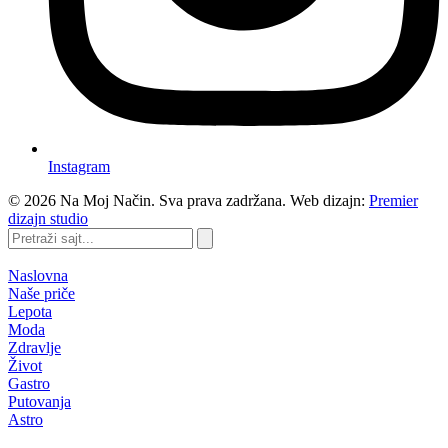
Instagram
©
2026
Na Moj Način. Sva prava zadržana. Web dizajn:
Premier
dizajn studio
Pretraži
sajt...
Naslovna
Naše priče
Lepota
Moda
Zdravlje
Život
Gastro
Putovanja
Astro