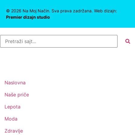
©
2026
Na Moj Način. Sva prava zadržana. Web dizajn:
Premier dizajn studio
Naslovna
Naše priče
Lepota
Moda
Zdravlje