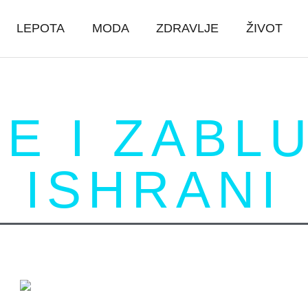
LEPOTA
MODA
ZDRAVLJE
ŽIVOT
NE I ZABL
ISHRANI