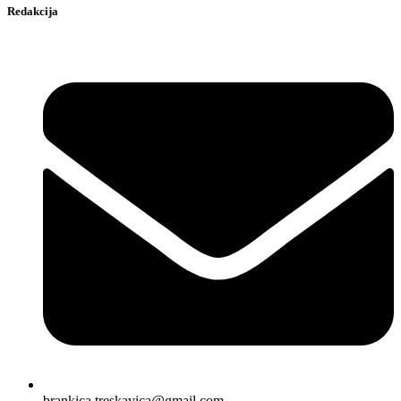
Redakcija
brankica.treskavica@gmail.com