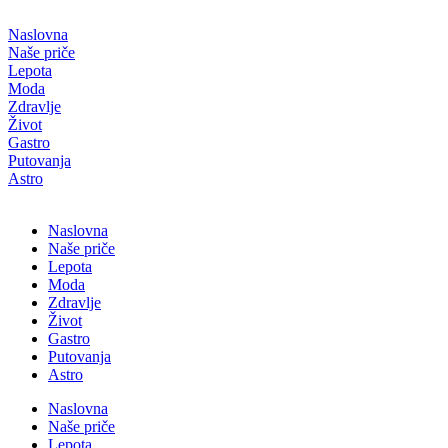
Скочите
на
Naslovna
садржај
Naše priče
Lepota
Moda
Zdravlje
Život
Gastro
Putovanja
Astro
Naslovna
Naše priče
Lepota
Moda
Zdravlje
Život
Gastro
Putovanja
Astro
Naslovna
Naše priče
Lepota