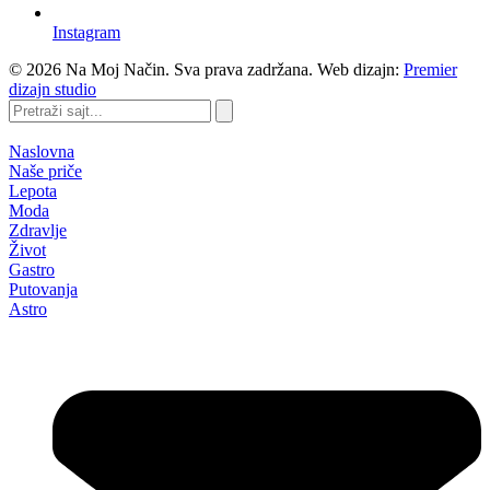
Instagram
©
2026
Na Moj Način. Sva prava zadržana. Web dizajn:
Premier
dizajn studio
Pretraži
sajt...
Naslovna
Naše priče
Lepota
Moda
Zdravlje
Život
Gastro
Putovanja
Astro