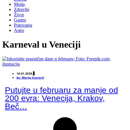
Moda
Zdravlje
Život
Gastro
Putovanja
Astro
Karneval u Veneciji
16.01.2026.
by:
Marija Ivanović
Putujte u februaru za manje od
200 evra: Venecija, Krakov,
Beč…