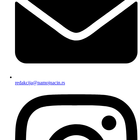
redakcija@namojnacin.rs