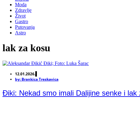
Moda
Zdravlje
Život
Gastro
Putovanja
Astro
lak za kosu
12.01.2026.
by:
Brankica Treskavica
Điki: Nekad smo imali Dalijine senke i lak