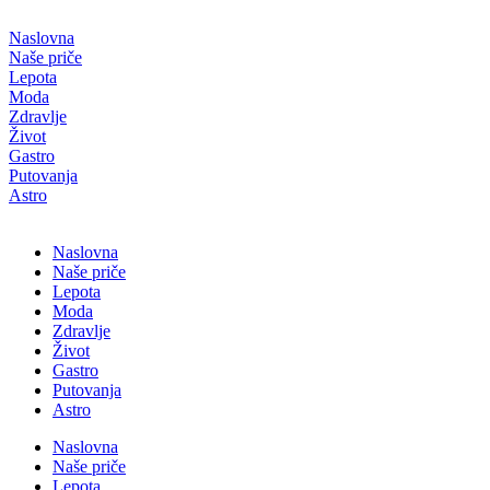
Скочите
на
Naslovna
садржај
Naše priče
Lepota
Moda
Zdravlje
Život
Gastro
Putovanja
Astro
Naslovna
Naše priče
Lepota
Moda
Zdravlje
Život
Gastro
Putovanja
Astro
Naslovna
Naše priče
Lepota