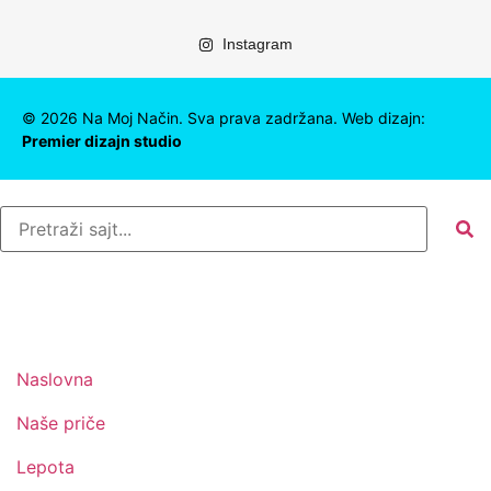
Instagram
©
2026
Na Moj Način. Sva prava zadržana. Web dizajn:
Premier dizajn studio
Naslovna
Naše priče
Lepota