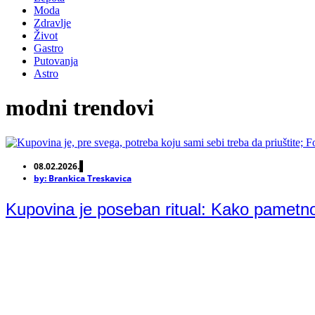
Moda
Zdravlje
Život
Gastro
Putovanja
Astro
modni trendovi
08.02.2026.
by:
Brankica Treskavica
Kupovina je poseban ritual: Kako pametn