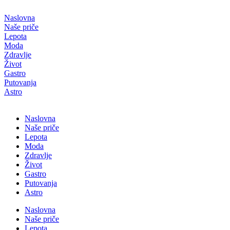
Скочите
на
Naslovna
садржај
Naše priče
Lepota
Moda
Zdravlje
Život
Gastro
Putovanja
Astro
Naslovna
Naše priče
Lepota
Moda
Zdravlje
Život
Gastro
Putovanja
Astro
Naslovna
Naše priče
Lepota