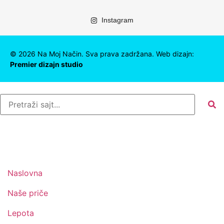
Instagram
©
2026
Na Moj Način. Sva prava zadržana. Web dizajn:
Premier dizajn studio
Naslovna
Naše priče
Lepota