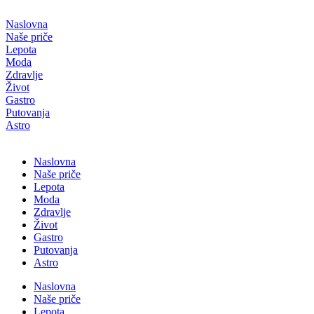
Скочите
на
Naslovna
садржај
Naše priče
Lepota
Moda
Zdravlje
Život
Gastro
Putovanja
Astro
Naslovna
Naše priče
Lepota
Moda
Zdravlje
Život
Gastro
Putovanja
Astro
Naslovna
Naše priče
Lepota