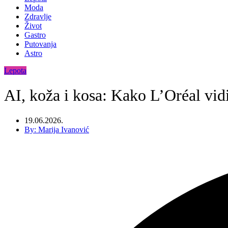
Moda
Zdravlje
Život
Gastro
Putovanja
Astro
Lepota
AI, koža i kosa: Kako L’Oréal vid
19.06.2026.
By:
Marija Ivanović