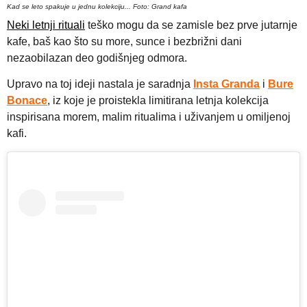
Kad se leto spakuje u jednu kolekciju... Foto: Grand kafa
Neki letnji rituali
teško mogu da se zamisle bez prve jutarnje
kafe, baš kao što su more, sunce i bezbrižni dani
nezaobilazan deo godišnjeg odmora.
Upravo na toj ideji nastala je saradnja
Insta Granda
i
Bure
Bonace
, iz koje je proistekla limitirana letnja kolekcija
inspirisana morem, malim ritualima i uživanjem u omiljenoj
kafi.