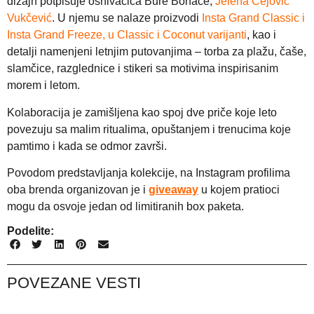
dizajn potpisuje osnivačica Bure Bonace,
Jelena Čejović
Vukčević
. U njemu se nalaze proizvodi
Insta Grand Classic i
Insta Grand Freeze, u Classic i Coconut varijanti
, kao i
detalji namenjeni letnjim putovanjima – torba za plažu, čaše,
slamčice, razglednice i stikeri sa motivima inspirisanim
morem i letom.
Kolaboracija je zamišljena kao spoj dve priče koje leto
povezuju sa malim ritualima, opuštanjem i trenucima koje
pamtimo i kada se odmor završi.
Povodom predstavljanja kolekcije, na Instagram profilima
oba brenda organizovan je i
giveaway
u kojem pratioci
mogu da osvoje jedan od limitiranih box paketa.
Podelite:
POVEZANE VESTI