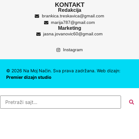
KONTAKT
Redakcija
brankica.treskavica@gmail.com
marija787@gmail.com
Marketing
jasna.jovanovic60@gmail.com
Instagram
©
2026
Na Moj Način. Sva prava zadržana. Web dizajn:
Premier dizajn studio