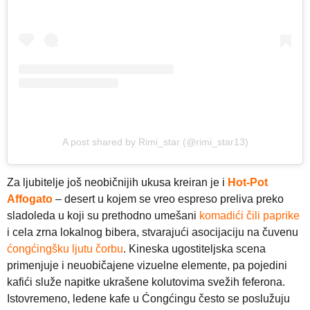
A post shared by Rimi_star (@rimi_star13)
Za ljubitelje još neobičnijih ukusa kreiran je i
Hot-Pot
Affogato
– desert u kojem se vreo espreso preliva preko
sladoleda u koji su prethodno umešani
komadići čili paprike
i cela zrna lokalnog bibera, stvarajući asocijaciju na čuvenu
ćongćingšku ljutu čorbu
. Kineska ugostiteljska scena
primenjuje i neuobičajene vizuelne elemente, pa pojedini
kafići služe napitke ukrašene kolutovima svežih feferona.
Istovremeno, ledene kafe u Ćongćingu često se poslužuju