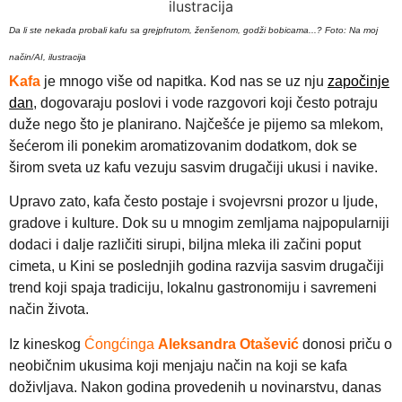
Da li ste nekada probali kafu sa grejpfrutom, ženšenom, godži bobicama...? Foto: Na moj
način/AI, ilustracija
Kafa
je mnogo više od napitka. Kod nas se uz nju
započinje
dan
, dogovaraju poslovi i vode razgovori koji često potraju
duže nego što je planirano. Najčešće je pijemo sa mlekom,
šećerom ili ponekim aromatizovanim dodatkom, dok se
širom sveta uz kafu vezuju sasvim drugačiji ukusi i navike.
Upravo zato, kafa često postaje i svojevrsni prozor u ljude,
gradove i kulture. Dok su u mnogim zemljama najpopularniji
dodaci i dalje različiti sirupi, biljna mleka ili začini poput
cimeta, u Kini se poslednjih godina razvija sasvim drugačiji
trend koji spaja tradiciju, lokalnu gastronomiju i savremeni
način života.
Iz kineskog
Ćongćinga
Aleksandra Otašević
donosi priču o
neobičnim ukusima koji menjaju način na koji se kafa
doživljava. Nakon godina provedenih u novinarstvu, danas