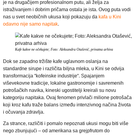
je na drugačijem profesionalnom putu, ali želja za
istraživanjem i dobrim pričama ostala je ista. Ovog puta vodi
nas u svet neobičnih ukusa koji pokazuju da
kafa u Kini
odavno nije samo napitak
.
Kafe kakve ne očekujete; Foto: Aleksandra Otašević, privatna arhiva
Dok se zapadno tržište kafe uglavnom oslanja na
standardne sirupe i različita biljna mleka, u Kini se odvija
transformacija “kofeinske industrije“. Spajanjem
viševekovne tradicije, lokalne gastronomije i savremenih
potrošačkih navika, kineski ugostitelji kreirali su novu
kategoriju napitaka. Ovaj fenomen privlači milione potrošača
koji kroz kafu traže balans između intenzivnog načina života
i očuvanja zdravlja.
Za strance, različiti i pomalo nepoznati ukusi mogu biti više
nego zbunjujući – od amerikana sa grejpfrutom do