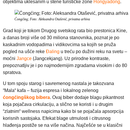
objektima uklesanim u stene turističke zone
Hongyadong
.
Ćongćing; Foto: Aleksandra Otašević, privatna arhiva
Grad koji je tokom Drugog svetskog rata bio prestonica Kine,
a danas broji više od 30 miliona stanovnika, poznat je po
kaskadnim vodopadima i vidikovcima sa kojih se pruža
pogled na ušće reke
Đaling
u treću po dužini reku na svetu –
moćni
Jangce
(Jangcekjang). Uz prirodne kontraste,
prepoznatljiv je i po najmodernijim zgradama visokim i do 80
spratova.
U tom spoju starog i savremenog nastala je takozvana
“Mala“ kafa – fuzija espresa i lokalnog zelenog
ćongćingškog bibera
. Ovaj biber dodaje blagu pikantnost
koja pojačava cirkulaciju, a slično se koristi i u drugim
“zlatnim“ wellness napicima kako bi se pojačala apsorpcija
korisnih sastojaka. Efekat blage utrnulosti i citrusnog
hlađenja postiže se na više načina. Najčešće se u klasični