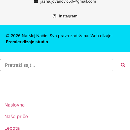
jasna.jovanovic60@gmail.com
Instagram
©
2026
Na Moj Način. Sva prava zadržana. Web dizajn:
Premier dizajn studio
Naslovna
Naše priče
Lepota