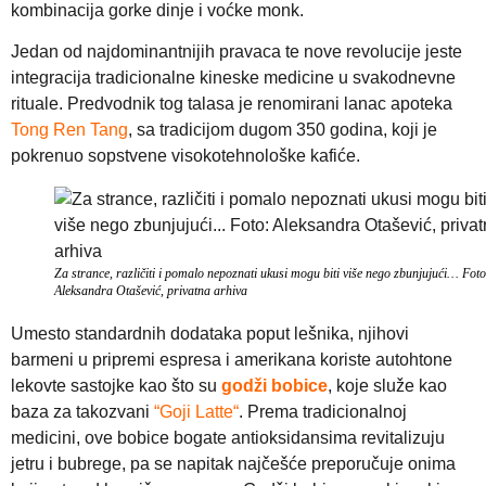
kombinacija gorke dinje i voćke monk.
Jedan od najdominantnijih pravaca te nove revolucije jeste
integracija tradicionalne kineske medicine u svakodnevne
rituale. Predvodnik tog talasa je renomirani lanac apoteka
Tong Ren Tang
, sa tradicijom dugom 350 godina, koji je
pokrenuo sopstvene visokotehnološke kafiće.
Za strance, različiti i pomalo nepoznati ukusi mogu biti više nego zbunjujući… Foto
Aleksandra Otašević, privatna arhiva
Umesto standardnih dodataka poput lešnika, njihovi
barmeni u pripremi espresa i amerikana koriste autohtone
lekovte sastojke kao što su
godži bobice
, koje služe kao
baza za takozvani
“Goji Latte“
. Prema tradicionalnoj
medicini, ove bobice bogate antioksidansima revitalizuju
jetru i bubrege, pa se napitak najčešće preporučuje onima