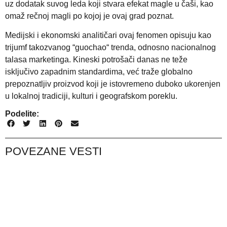
uz dodatak suvog leda koji stvara efekat magle u čaši, kao
omaž rečnoj magli po kojoj je ovaj grad poznat.
Medijski i ekonomski analitičari ovaj fenomen opisuju kao
trijumf takozvanog “guochao“ trenda, odnosno nacionalnog
talasa marketinga. Kineski potrošači danas ne teže
isključivo zapadnim standardima, već traže globalno
prepoznatljiv proizvod koji je istovremeno duboko ukorenjen
u lokalnoj tradiciji, kulturi i geografskom poreklu.
Podelite:
POVEZANE VESTI