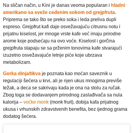
Na sličan način, u Kini je danas veoma popularan i
hladni
amerikano sa sveže ceđenim sokom od grejpfruta
.
Priprema se tako što se preko soka i leda preliva dupli
espreso. Grejpfrut kafi daje osvežavajuću citrusnu notu i
prijatnu kiselost, jer mnoge vrste kafe već imaju prirodne
arome koje podsećaju na ovo voće. Kiselost i gorčina
grejpfruta stapaju se sa prženim tonovima kafe stvarajući
izuzetno osvežavajuće letnje piće koje ubrzava
metabolizam.
Gorka dinja/tikva
je poznata kao moćan saveznik u
regulaciji šećera u krvi, ali je njen ukus mnogima previše
težak, a deca se sakrivaju kada je ona na stolu za ručak.
Zbog toga se dodavanjem prirodnog zaslađivača sa nula
kalorija –
voćke monk
(monk fruit), dobija kafa prijatnog
ukusa i vrhunskih zdravstvenih benefita, bez ijednog grama
dodatog šećera.