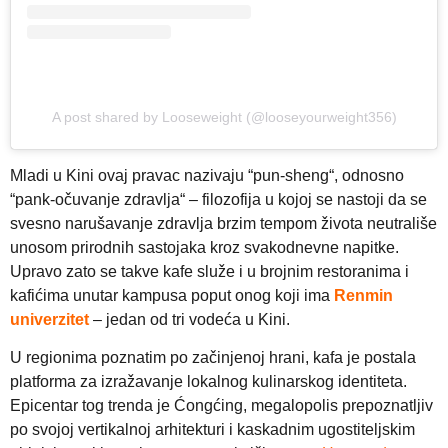
A post shared by Looseweight (@looseyourweight356)
Mladi u Kini ovaj pravac nazivaju “pun-sheng“, odnosno
“pank-očuvanje zdravlja“ – filozofija u kojoj se nastoji da se
svesno narušavanje zdravlja brzim tempom života neutrališe
unosom prirodnih sastojaka kroz svakodnevne napitke.
Upravo zato se takve kafe služe i u brojnim restoranima i
kafićima unutar kampusa poput onog koji ima
Renmin
univerzitet
– jedan od tri vodeća u Kini.
U regionima poznatim po začinjenoj hrani, kafa je postala
platforma za izražavanje lokalnog kulinarskog identiteta.
Epicentar tog trenda je Ćongćing, megalopolis prepoznatljiv
po svojoj vertikalnoj arhitekturi i kaskadnim ugostiteljskim