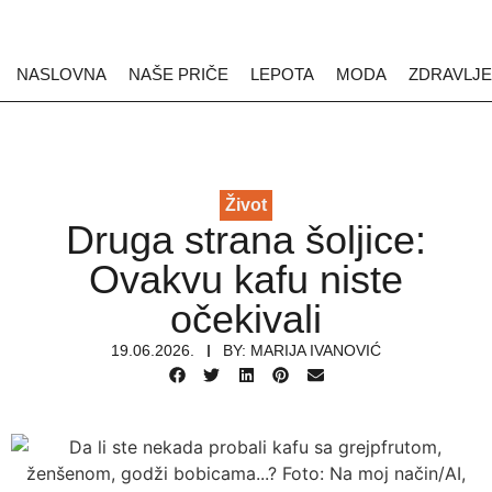
NASLOVNA
NAŠE PRIČE
LEPOTA
MODA
ZDRAVLJE
Život
Druga strana šoljice:
Ovakvu kafu niste
očekivali
19.06.2026.
BY:
MARIJA IVANOVIĆ