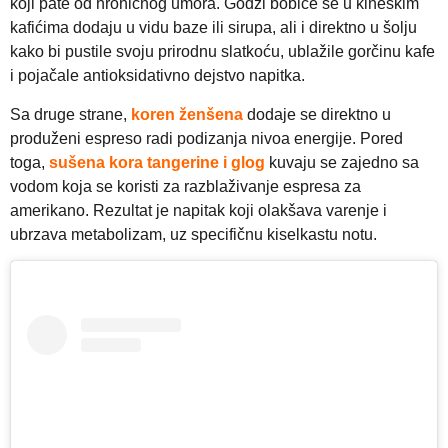
koji pate od hroničnog umora. Godži bobice se u kineskim
kafićima dodaju u vidu baze ili sirupa, ali i direktno u šolju
kako bi pustile svoju prirodnu slatkoću, ublažile gorčinu kafe
i pojačale antioksidativno dejstvo napitka.
Sa druge strane,
koren ženšena
dodaje se direktno u
produženi espreso radi podizanja nivoa energije. Pored
toga,
sušena kora tangerine i glog
kuvaju se zajedno sa
vodom koja se koristi za razblaživanje espresa za
amerikano. Rezultat je napitak koji olakšava varenje i
ubrzava metabolizam, uz specifičnu kiselkastu notu.