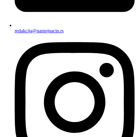
redakcija@namojnacin.rs