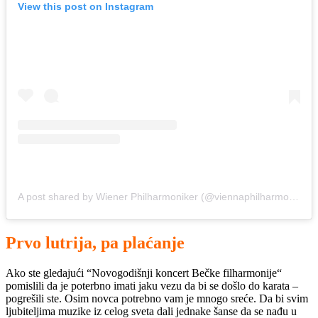
View this post on Instagram
A post shared by Wiener Philharmoniker (@viennaphilharmonic)
Prvo lutrija, pa plaćanje
Ako ste gledajući “Novogodišnji koncert Bečke filharmonije“
pomislili da je poterbno imati jaku vezu da bi se došlo do karata –
pogrešili ste. Osim novca potrebno vam je mnogo sreće. Da bi svim
ljubiteljima muzike iz celog sveta dali jednake šanse da se nađu u