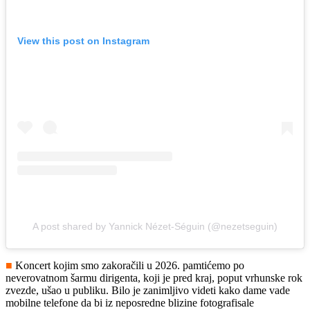
View this post on Instagram
A post shared by Yannick Nézet-Séguin (@nezetseguin)
■
Koncert kojim smo zakoračili u 2026. pamtićemo po
neverovatnom šarmu dirigenta, koji je pred kraj, poput vrhunske rok
zvezde, ušao u publiku. Bilo je zanimljivo videti kako dame vade
mobilne telefone da bi iz neposredne blizine fotografisale