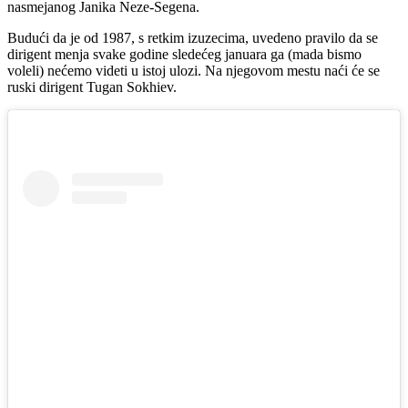
nasmejanog Janika Neze-Segena.
Budući da je od 1987, s retkim izuzecima, uvedeno pravilo da se
dirigent menja svake godine sledećeg januara ga (mada bismo
voleli) nećemo videti u istoj ulozi. Na njegovom mestu naći će se
ruski dirigent Tugan Sokhiev.