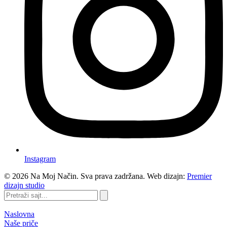
Instagram
©
2026
Na Moj Način. Sva prava zadržana. Web dizajn:
Premier
dizajn studio
Pretraži
sajt...
Naslovna
Naše priče