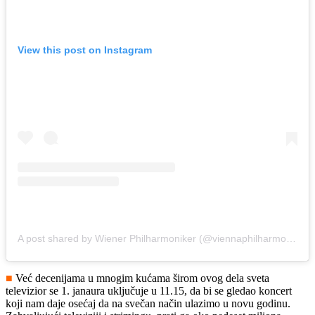
View this post on Instagram
A post shared by Wiener Philharmoniker (@viennaphilharmonic)
■
Već decenijama u mnogim kućama širom ovog dela sveta
televizior se 1. janaura uključuje u 11.15, da bi se gledao koncert
koji nam daje osećaj da na svečan način ulazimo u novu godinu.