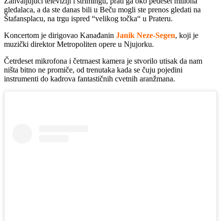
Zahvaljujući televiziji i strimingu, prati ga oko pedeset miliona
gledalaca, a da ste danas bili u Beču mogli ste prenos gledati na
Štafansplacu, na trgu ispred “velikog točka“ u Prateru.
Koncertom je dirigovao Kanađanin
Janik Neze-Segen
, koji je
muzički direktor Metropoliten opere u Njujorku.
Četrdeset mikrofona i četrnaest kamera je stvorilo utisak da nam
ništa bitno ne promiče, od trenutaka kada se čuju pojedini
instrumenti do kadrova fantastičnih cvetnih aranžmana.