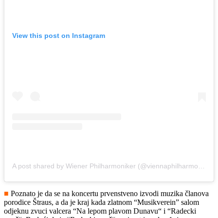
View this post on Instagram
A post shared by Wiener Philharmoniker (@viennaphilharmonic)
■
Poznato je da se na koncertu prvenstveno izvodi muzika članova
porodice Štraus, a da je kraj kada zlatnom “Musikverein” salom
odjeknu zvuci valcera “Na lepom plavom Dunavu“ i “Radecki