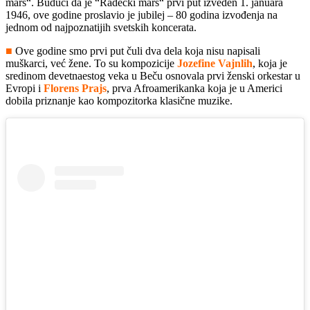
marš“. Budući da je “Radecki marš“ prvi put izveden 1. januara
1946, ove godine proslavio je jubilej – 80 godina izvođenja na
jednom od najpoznatijih svetskih koncerata.
■
Ove godine smo prvi put čuli dva dela koja nisu napisali
muškarci, već žene. To su kompozicije
Jozefine Vajnlih
, koja je
sredinom devetnaestog veka u Beču osnovala prvi ženski orkestar u
Evropi i
Florens Prajs
, prva Afroamerikanka koja je u Americi
dobila priznanje kao kompozitorka klasične muzike.