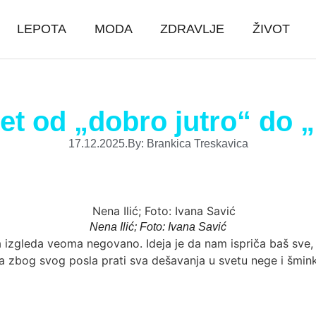
LEPOTA
MODA
ZDRAVLJE
ŽIVOT
vet od „dobro jutro“ do 
17.12.2025.
By:
Brankica Treskavica
Nena Ilić; Foto: Ivana Savić
 koja izgleda veoma negovano. Ideja je da nam ispriča baš s
da zbog svog posla prati sva dešavanja u svetu nege i šminke