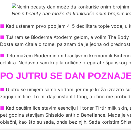
Nenin beauty dan može da konkuriše onim brojnim kor
■
Kad ustanem prvo popijem 4-5 decilitara tople vode, u k
■
Tuširam se Bioderma Atoderm gelom, a volim The Body S
Dosta sam čitala o tome, pa znam da je jedna od prednosti št
■
Telo mažem Bioderminom hranljivom kremom ili Biotenov
celulita. Nedavno sam kupila odlične preparate španskog b
PO JUTRU SE DAN POZNAJ
■
Ujutru se umijem samo vodom, jer mi je koža izrazito su
zagnjurim lice. To mi daje instant lifting, a i fino me probudi
■
Kad osušim lice stavim esenciju ili toner Tirtir milk ski
pet godina stavljam Shiseido antirid Benefiance. Mada je v
oblačni, kao što su sada, onda bez njih. Sada koristim Shise