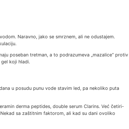
vodom. Naravno, jako se smrznem, ali ne odustajem.
ulaciju.
maju poseban tretman, a to podrazumeva „mazalice“ protiv
el koji hladi.
i dana u posudu punu vode stavim led, pa nekoliko puta
Theramin derma peptides, double serum Clarins. Već četiri-
Nekad sa zaštitnim faktorom, ali kad su dani ovoliko