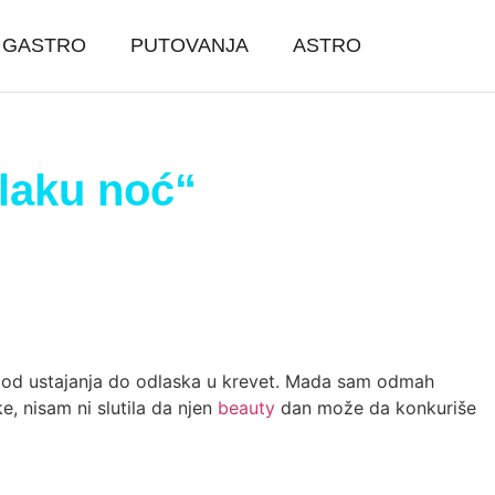
GASTRO
PUTOVANJA
ASTRO
„laku noć“
ve, od ustajanja do odlaska u krevet. Mada sam odmah
, nisam ni slutila da njen
beauty
dan može da konkuriše