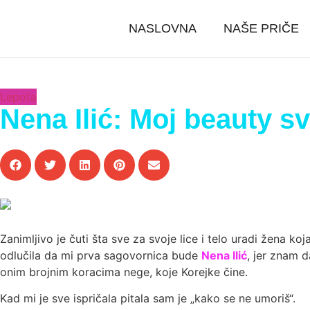
NASLOVNA
NAŠE PRIČE
Lepota
Nena Ilić: Moj beauty s
Zanimljivo je čuti šta sve za svoje lice i telo uradi žena
odlučila da mi prva sagovornica bude
Nena Ilić
, jer znam 
onim brojnim koracima nege, koje Korejke čine.
Kad mi je sve ispričala pitala sam je „kako se ne umoriš“.