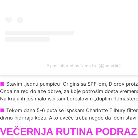
A post shared by Nena Ilic (@nenailic)
■
Stavim „jednu pumpicu“ Origins sa SPF-om, Diorov proizvod 
Onda na red dolaze obrve, za koje potrošim dosta vremena.
Na kraju ih još malo iscrtam Lorealovim „duplim flomaster
■
Tokom dana 5-6 puta se ispskam Charlotte Tilbury filter
divno hidriraju kožu. Ako uveče treba negde da idem stavim m
VEČERNJA RUTINA PODRAZ