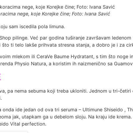
acima nege, koje Korejke čine; Foto: Ivana Savić
oju sam iscedila pola limuna.
hop pilinge. Već par godina tuširanje završavam ledenom 
o ti telo lakše prihvata stresna stanja, a dobro je i za cirk
oim mlekom ili CeraVe Baume Hydratant, s tim što noge i
renda Physio Natura, a koristim ih naizmenično sa Guamov g
E
va, pa nema sebuma koji treba ukloniti. Jednom u tri-četir
.
n, a onda ide jedan od ova tri seruma – Ultimune Shiseido , 
eoma jak, utapkam ga u debelom sloju. Na kraju ide krema. 
ido Vital perfection.