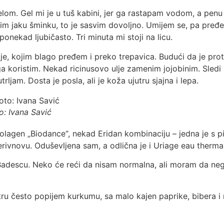
om. Gel mi je u tuš kabini, jer ga rastapam vodom, a penu 
ristim jaku šminku, to je sasvim dovoljno. Umijem se, pa 
nekad ljubičasto. Tri minuta mi stoji na licu.
je, kojim blago pređem i preko trepavica. Budući da je pro
koristim. Nekad ricinusovo ulje zamenim jojobinim. Sledi Ben
ljam. Dosta je posla, ali je koža ujutru sjajna i lepa.
o: Ivana Savić
en „Biodance“, nekad Eridan kombinaciju – jedna je s pilin
rivnovu. Oduševljena sam, a odlična je i Uriage eau therma
Badescu. Neko će reći da nisam normalna, ali moram da neg
tru često popijem kurkumu, sa malo kajen paprike, bibera 