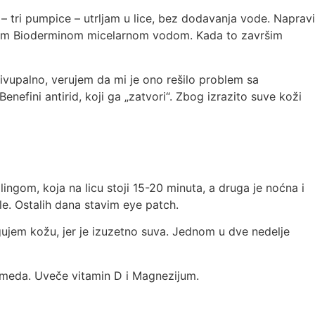
– tri pumpice – utrljam u lice, bez dodavanja vode. Napravi
pređem Bioderminom micelarnom vodom. Kada to završim
tivupalno, verujem da mi je ono rešilo problem sa
efini antirid, koji ga „zatvori“. Zbog izrazito suve koži
gom, koja na licu stoji 15-20 minuta, a druga je noćna i
le. Ostalih dana stavim eye patch.
ujem kožu, jer je izuzetno suva. Jednom u dve nedelje
i meda. Uveče vitamin D i Magnezijum.