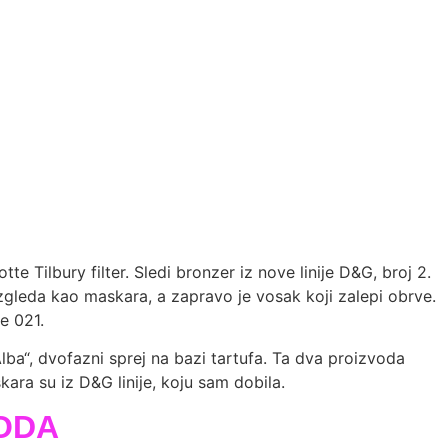
 Tilbury filter. Sledi bronzer iz nove linije D&G, broj 2.
gleda kao maskara, a zapravo je vosak koji zalepi obrve.
e 021.
ba“, dvofazni sprej na bazi tartufa. Ta dva proizvoda
kara su iz D&G linije, koju sam dobila.
ODA