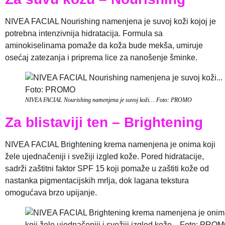
NIVEA FACIAL Nourishing namenjena je suvoj koži kojoj je
potrebna intenzivnija hidratacija. Formula sa
aminokiselinama pomaže da koža bude mekša, umiruje
osećaj zatezanja i priprema lice za nanošenje šminke.
NIVEA FACIAL Nourishing namenjena je suvoj koži… Foto: PROMO
Za blistaviji ten – Brightening
NIVEA FACIAL Brightening krema namenjena je onima koji
žele ujednačeniji i svežiji izgled kože. Pored hidratacije,
sadrži zaštitni faktor SPF 15 koji pomaže u zaštiti kože od
nastanka pigmentacijskih mrlja, dok lagana tekstura
omogućava brzo upijanje.