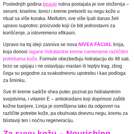
Poslednjih godina
beauty
rutina postajala je sve složenija –
serumi, kiseline, tonici i kreme pretvorili su negu kože u
ritual sa više koraka. Međutim, sve više ljudi danas želi
upravo suprotno: proizvode koji će biti jednostavni za
korišćenje, a istovremeno efikasni.
Upravo na toj ideji zasniva se nova
NIVEA FACIAL
linija,
koja donosi
lagane hidratantne kreme namenjene različitim
potrebama kože
. Formule obezbeđuju hidrataciju do 48 sati,
brzo se upijaju i ne ostavljaju mastan ili lepljiv trag, zbog
čega su pogodne za svakodnevnu upotrebu i kao podloga
za šminku.
Sve tri kreme sadrže shea puter, poznat po hidratantnim
svojstvima, i vitamin E – antioksidans koji doprinosi zaštiti
kožne barijere. Linija je osmišljena tako da odgovori na
različite potrebe kože, pa obuhvata dnevnu negu, kremu za
blistaviji ten i noćnu regeneraciju.
Za suvu kožu – Nourishing