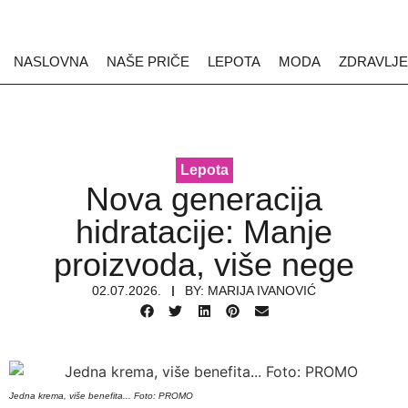
NASLOVNA
NAŠE PRIČE
LEPOTA
MODA
ZDRAVLJE
Lepota
Nova generacija
hidratacije: Manje
proizvoda, više nege
02.07.2026.
BY:
MARIJA IVANOVIĆ
Jedna krema, više benefita... Foto: PROMO