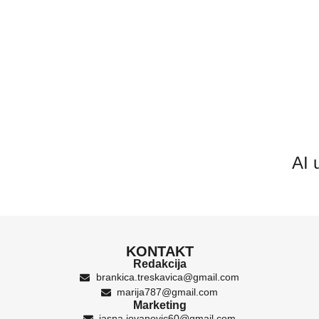
AI 
KONTAKT
Redakcija
brankica.treskavica@gmail.com
marija787@gmail.com
Marketing
jasna.jovanovic60@gmail.com