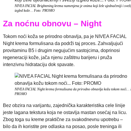
NIVEA FACIAL Brightening krema namenjena je onima koji žele ujednačeniji i sveži
izgled kože… Foto: PROMO
Za noćnu obnovu – Night
Tokom noći koža se prirodno obnavlja, pa je NIVEA FACIAL
Night krema formulisana da podrži taj proces. Zahvaljujući
provitaminu B5 i drugim negujućim sastojcima, doprinosi
regeneraciji kože, jača njenu zaštitnu barijeru i pruža
intenzivnu hidrataciju dok spavate.
NIVEA FACIAL Night krema formulisana da prirodno obnavlja kožu tokom noći… 
PROMO
Bez obzira na varijantu, zajednička karakteristika cele linije
jeste lagana tekstura koja ne ostavlja mastan osećaj na licu.
Zbog toga su kreme praktične za svakodnevnu upotrebu –
bilo da ih koristite pre odlaska na posao, posle treninga ili