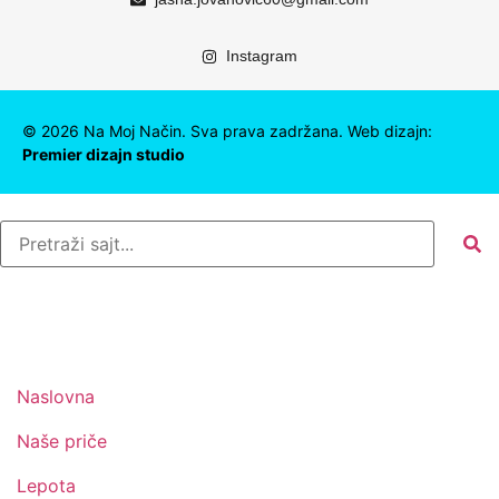
Instagram
©
2026
Na Moj Način. Sva prava zadržana. Web dizajn:
Premier dizajn studio
Naslovna
Naše priče
Lepota