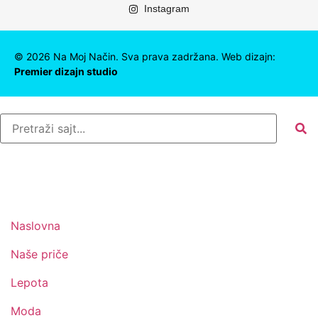
Instagram
©
2026
Na Moj Način. Sva prava zadržana. Web dizajn:
Premier dizajn studio
Naslovna
Naše priče
Lepota
Moda