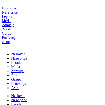
Скочите
на
Naslovna
садржај
Naše priče
Lepota
Moda
Zdravlje
Život
Gastro
Putovanja
Astro
Naslovna
Naše priče
Lepota
Moda
Zdravlje
Život
Gastro
Putovanja
Astro
Naslovna
Naše priče
Lepota