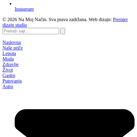
Instagram
©
2026
Na Moj Način. Sva prava zadržana. Web dizajn:
Premier
dizajn studio
Pretraži
sajt...
Naslovna
Naše priče
Lepota
Moda
Zdravlje
Život
Gastro
Putovanja
Astro