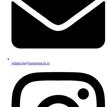
redakcija@namojnacin.rs