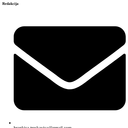
Redakcija
brankica.treskavica@gmail.com