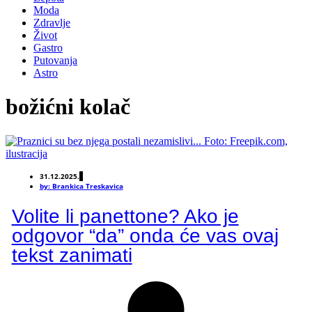
Moda
Zdravlje
Život
Gastro
Putovanja
Astro
božićni kolač
31.12.2025.
by:
Brankica Treskavica
Volite li panettone? Ako je
odgovor “da” onda će vas ovaj
tekst zanimati