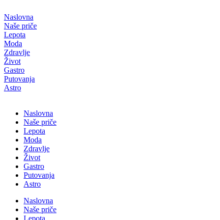
Скочите
на
Naslovna
садржај
Naše priče
Lepota
Moda
Zdravlje
Život
Gastro
Putovanja
Astro
Naslovna
Naše priče
Lepota
Moda
Zdravlje
Život
Gastro
Putovanja
Astro
Naslovna
Naše priče
Lepota