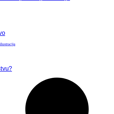
vo
stvu?