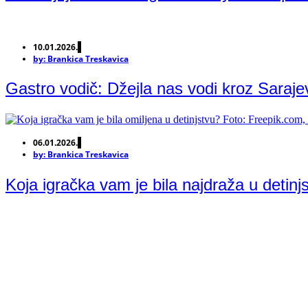
10.01.2026.
by:
Brankica Treskavica
Gastro vodič: Džejla nas vodi kroz Saraje
06.01.2026.
by:
Brankica Treskavica
Koja igračka vam je bila najdraža u detinj