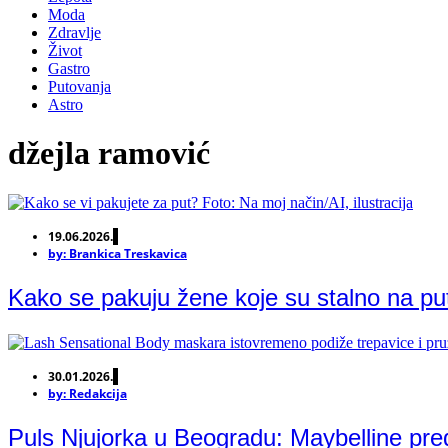
Moda
Zdravlje
Život
Gastro
Putovanja
Astro
džejla ramović
19.06.2026.
by:
Brankica Treskavica
Kako se pakuju žene koje su stalno na pu
30.01.2026.
by:
Redakcija
Puls Njujorka u Beogradu: Maybelline pred