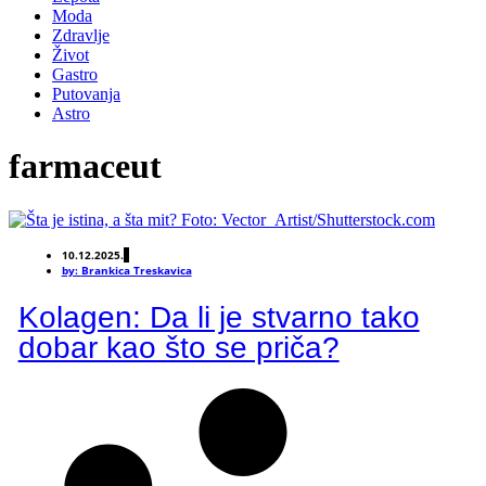
Moda
Zdravlje
Život
Gastro
Putovanja
Astro
farmaceut
10.12.2025.
by:
Brankica Treskavica
Kolagen: Da li je stvarno tako
dobar kao što se priča?