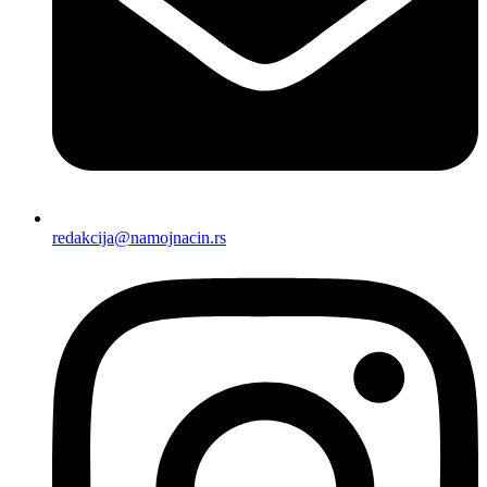
redakcija@namojnacin.rs