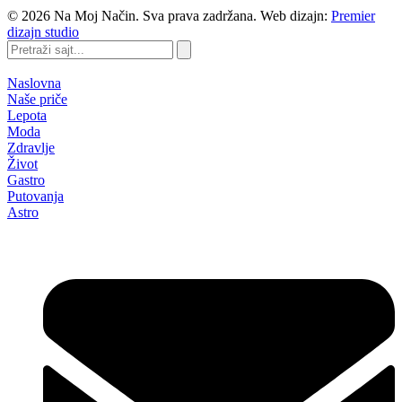
©
2026
Na Moj Način. Sva prava zadržana. Web dizajn:
Premier
dizajn studio
Pretraži
sajt...
Naslovna
Naše priče
Lepota
Moda
Zdravlje
Život
Gastro
Putovanja
Astro