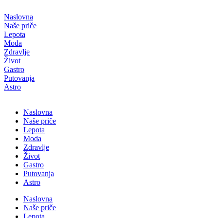
Скочите
на
Naslovna
садржај
Naše priče
Lepota
Moda
Zdravlje
Život
Gastro
Putovanja
Astro
Naslovna
Naše priče
Lepota
Moda
Zdravlje
Život
Gastro
Putovanja
Astro
Naslovna
Naše priče
Lepota