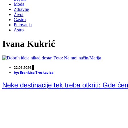
Moda
Zdravlje
Život
Gastro
Putovanja
Astro
Ivana Kukrić
22.01.2026.
by:
Brankica Treskavica
Neke destinacije tek treba otkriti: Gde ć