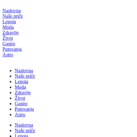
Скочите
на
Naslovna
садржај
Naše priče
Lepota
Moda
Zdravlje
Život
Gastro
Putovanja
Astro
Naslovna
Naše priče
Lepota
Moda
Zdravlje
Život
Gastro
Putovanja
Astro
Naslovna
Naše priče
Lepota