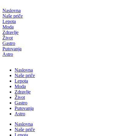
Скочите
на
Naslovna
садржај
Naše priče
Lepota
Moda
Zdravlje
Život
Gastro
Putovanja
Astro
Naslovna
Naše priče
Lepota
Moda
Zdravlje
Život
Gastro
Putovanja
Astro
Naslovna
Naše priče
Lepota