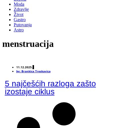
Moda
Zdravlje
Život
Gastro
Putovanja
Astro
menstruacija
11.12.2025.
by:
Brankica Treskavica
5 najčešćih razloga zašto
izostaje ciklus