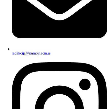
redakcija@namojnacin.rs