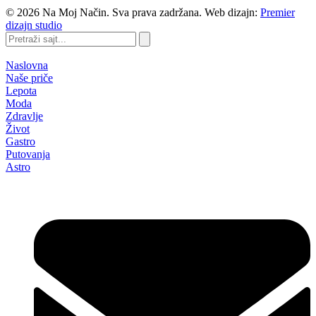
©
2026
Na Moj Način. Sva prava zadržana. Web dizajn:
Premier
dizajn studio
Pretraži
sajt...
Naslovna
Naše priče
Lepota
Moda
Zdravlje
Život
Gastro
Putovanja
Astro