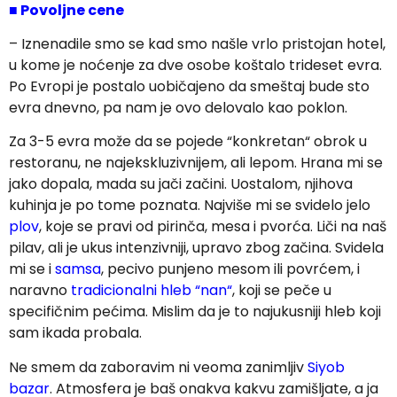
■ Povoljne cene
– Iznenadile smo se kad smo našle vrlo pristojan hotel,
u kome je noćenje za dve osobe koštalo trideset evra.
Po Evropi je postalo uobičajeno da smeštaj bude sto
evra dnevno, pa nam je ovo delovalo kao poklon.
Za 3-5 evra može da se pojede “konkretan“ obrok u
restoranu, ne najekskluzivnijem, ali lepom. Hrana mi se
jako dopala, mada su jači začini. Uostalom, njihova
kuhinja je po tome poznata. Najviše mi se svidelo jelo
plov
, koje se pravi od pirinča, mesa i pvorća. Liči na naš
pilav, ali je ukus intenzivniji, upravo zbog začina. Svidela
mi se i
samsa
, pecivo punjeno mesom ili povrćem, i
naravno
tradicionalni hleb “nan“
, koji se peče u
specifičnim pećima. Mislim da je to najukusniji hleb koji
sam ikada probala.
Ne smem da zaboravim ni veoma zanimljiv
Siyob
bazar
. Atmosfera je baš onakva kakvu zamišljate, a ja