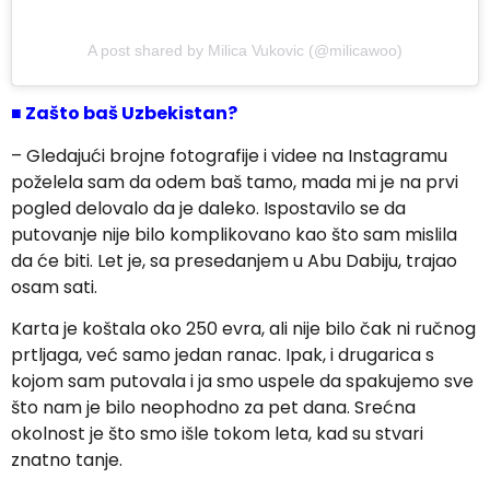
A post shared by Milica Vukovic (@milicawoo)
■ Zašto baš Uzbekistan?
– Gledajući brojne fotografije i videe na Instagramu
poželela sam da odem baš tamo, mada mi je na prvi
pogled delovalo da je daleko. Ispostavilo se da
putovanje nije bilo komplikovano kao što sam mislila
da će biti. Let je, sa presedanjem u Abu Dabiju, trajao
osam sati.
Karta je koštala oko 250 evra, ali nije bilo čak ni ručnog
prtljaga, već samo jedan ranac. Ipak, i drugarica s
kojom sam putovala i ja smo uspele da spakujemo sve
što nam je bilo neophodno za pet dana. Srećna
okolnost je što smo išle tokom leta, kad su stvari
znatno tanje.