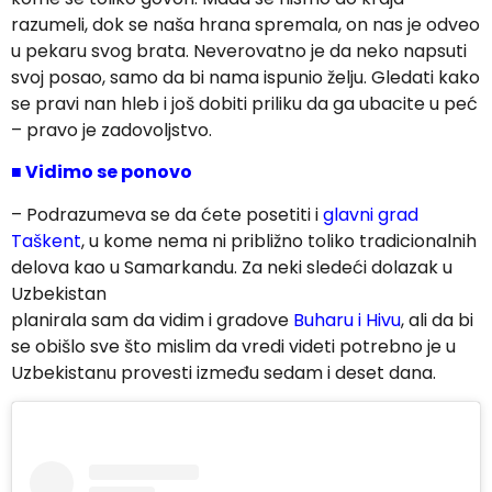
razumeli, dok se naša hrana spremala, on nas je odveo
u pekaru svog brata. Neverovatno je da neko napsuti
svoj posao, samo da bi nama ispunio želju. Gledati kako
se pravi nan hleb i još dobiti priliku da ga ubacite u peć
– pravo je zadovoljstvo.
■
Vidimo se ponovo
– Podrazumeva se da ćete posetiti i
glavni grad
Taškent
, u kome nema ni približno toliko tradicionalnih
delova kao u Samarkandu. Za neki sledeći dolazak u
Uzbekistan
planirala sam da vidim i gradove
Buharu i Hivu
, ali da bi
se obišlo sve što mislim da vredi videti potrebno je u
Uzbekistanu provesti između sedam i deset dana.