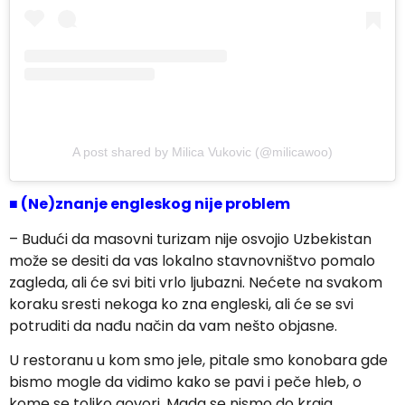
A post shared by Milica Vukovic (@milicawoo)
■
(Ne)znanje engleskog nije problem
– Budući da masovni turizam nije osvojio Uzbekistan
može se desiti da vas lokalno stavnovništvo pomalo
zagleda, ali će svi biti vrlo ljubazni. Nećete na svakom
koraku sresti nekoga ko zna engleski, ali će se svi
potruditi da nađu način da vam nešto objasne.
U restoranu u kom smo jele, pitale smo konobara gde
bismo mogle da vidimo kako se pavi i peče hleb, o
kome se toliko govori. Mada se nismo do kraja