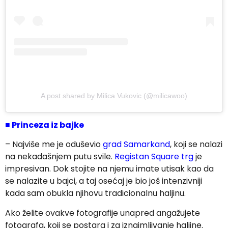
A post shared by Milica Vukovic (@milicawoo)
■
Princeza iz bajke
– Najviše me je oduševio
grad Samarkand
, koji se nalazi
na nekadašnjem putu svile.
Registan Square trg
je
impresivan. Dok stojite na njemu imate utisak kao da
se nalazite u bajci, a taj osećaj je bio još intenzivniji
kada sam obukla njihovu tradicionalnu haljinu.
Ako želite ovakve fotografije unapred angažujete
fotografa, koji se postara i za iznajmljivanje haljine.