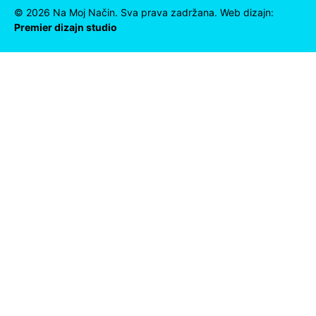
©
2026
Na Moj Način. Sva prava zadržana. Web dizajn:
Premier dizajn studio