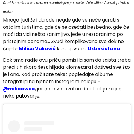
Grad Samarkand se nalazi na nekadašnjem putu svile... Foto: Milica Vuković, privatna
arhiva
Mnogo ljudi želi da ode negde gde se neće gurati s
ostalim turistima, gde će se osećati bezbedno, gde će
moći da vidi nešto zanimljivo, jede u restoranima po
pristojnim cenama… Zvuči komplikovano sve dok ne
čujete
Milicu Vuković
koja govori o
Uzbekistanu
.
Dok smo radile ovu priču pomislila sam da zaista treba
preći tih skoro šest hiljada kilometara i doživeti sve što
je i ona. Kad pročitate tekst pogledajte albume
fotografija na njenom Instagram nalogu –
@milicawoo
, jer ćete verovatno dobiti ideju za još
neko
putovanje
.