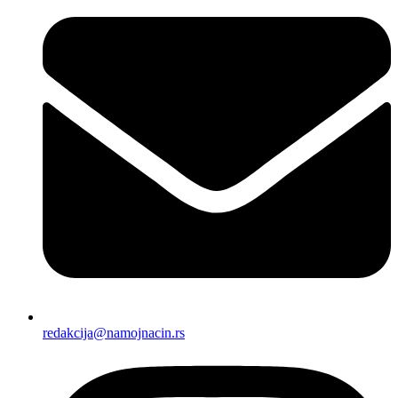
redakcija@namojnacin.rs