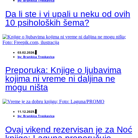
by:
Brankica Treskavica
Da li ste i vi upali u neku od ovih
10 psiholoških šema?
03.02.2026.
by:
Brankica Treskavica
Preporuka: Knjige o ljubavima
kojima ni vreme ni daljina ne
mogu ništa
11.12.2025.
by:
Brankica Treskavica
Ovaj vikend rezervisan je za Noć