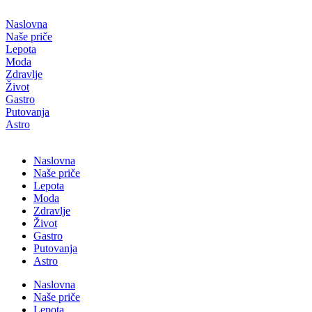
Скочите
на
Naslovna
садржај
Naše priče
Lepota
Moda
Zdravlje
Život
Gastro
Putovanja
Astro
Naslovna
Naše priče
Lepota
Moda
Zdravlje
Život
Gastro
Putovanja
Astro
Naslovna
Naše priče
Lepota