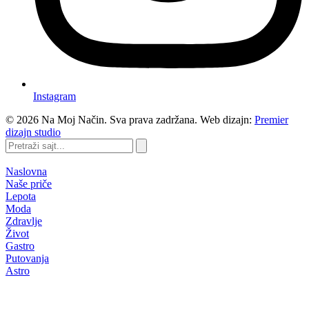
Instagram
©
2026
Na Moj Način. Sva prava zadržana. Web dizajn:
Premier
dizajn studio
Pretraži
sajt...
Naslovna
Naše priče
Lepota
Moda
Zdravlje
Život
Gastro
Putovanja
Astro