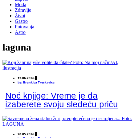
Moda
Zdravlje
Život
Gastro
Putovanja
Astro
laguna
12.06.2026.
by:
Brankica Treskavica
Noć knjige: Vreme je da
izaberete svoju sledeću priču
20.05.2026.