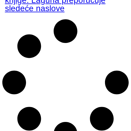
knjige: Laguna preporučuje
sledeće naslove