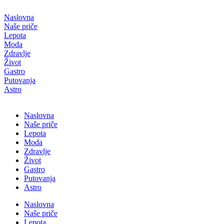
Скочите
на
Naslovna
садржај
Naše priče
Lepota
Moda
Zdravlje
Život
Gastro
Putovanja
Astro
Naslovna
Naše priče
Lepota
Moda
Zdravlje
Život
Gastro
Putovanja
Astro
Naslovna
Naše priče
Lepota