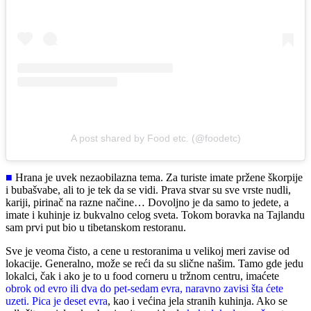
A post shared by Food etc. (@foodetc)
■
Hrana je uvek nezaobilazna tema. Za turiste imate pržene škorpije
i bubašvabe, ali to je tek da se vidi. Prava stvar su sve vrste nudli,
kariji, pirinač na razne načine… Dovoljno je da samo to jedete, a
imate i kuhinje iz bukvalno celog sveta. Tokom boravka na Tajlandu
sam prvi put bio u tibetanskom restoranu.
Sve je veoma čisto, a cene u restoranima u velikoj meri zavise od
lokacije. Generalno, može se reći da su slične našim. Tamo gde jedu
lokalci, čak i ako je to u food corneru u tržnom centru, imaćete
obrok od evro ili dva do pet-sedam evra, naravno zavisi šta ćete
uzeti. Pica je deset evra
, kao i većina jela stranih kuhinja. Ako se