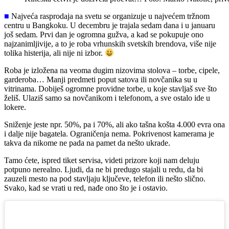
■
Najveća rasprodaja na svetu se organizuje u najvećem tržnom
centru u Bangkoku. U decembru je trajala sedam dana i u januaru
još sedam. Prvi dan je ogromna gužva, a kad se pokupuje ono
najzanimljivije, a to je roba vrhunskih svetskih brendova, više nije
tolika histerija, ali nije ni izbor.
Roba je izložena na veoma dugim nizovima stolova – torbe, cipele,
garderoba… Manji predmeti poput satova ili novčanika su u
vitrinama. Dobiješ ogromne providne torbe, u koje stavljaš sve što
želiš. Ulaziš samo sa novčanikom i telefonom, a sve ostalo ide u
lokere.
Sniženje jeste npr. 50%, pa i 70%, ali ako tašna košta 4.000 evra ona
i dalje nije bagatela. Ograničenja nema. Pokrivenost kamerama je
takva da nikome ne pada na pamet da nešto ukrade.
Tamo ćete, ispred tiket servisa, videti prizore koji nam deluju
potpuno nerealno. Ljudi, da ne bi predugo stajali u redu, da bi
zauzeli mesto na pod stavljaju ključeve, telefon ili nešto slično.
Svako, kad se vrati u red, nađe ono što je i ostavio.