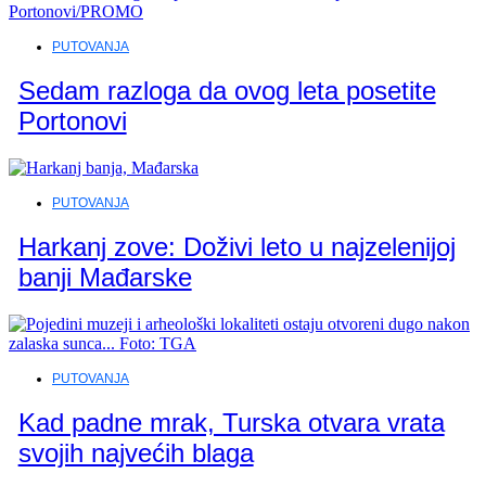
PUTOVANJA
Sedam razloga da ovog leta posetite
Portonovi
PUTOVANJA
Harkanj zove: Doživi leto u najzelenijoj
banji Mađarske
PUTOVANJA
Kad padne mrak, Turska otvara vrata
svojih najvećih blaga