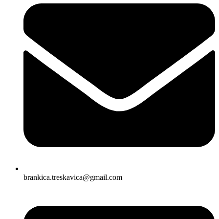
brankica.treskavica@gmail.com