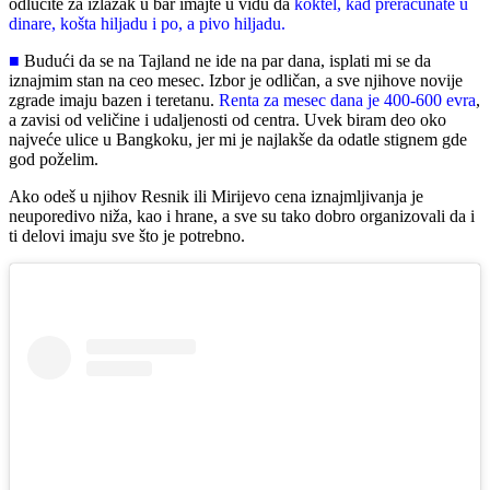
odlučite za izlazak u bar imajte u vidu da
koktel, kad preračunate u
dinare, košta hiljadu i po, a pivo hiljadu.
■
Budući da se na Tajland ne ide na par dana, isplati mi se da
iznajmim stan na ceo mesec. Izbor je odličan, a sve njihove novije
zgrade imaju bazen i teretanu.
Renta za mesec dana je 400-600 evra
,
a zavisi od veličine i udaljenosti od centra. Uvek biram deo oko
najveće ulice u Bangkoku, jer mi je najlakše da odatle stignem gde
god poželim.
Ako odeš u njihov Resnik ili Mirijevo cena iznajmljivanja je
neuporedivo niža, kao i hrane, a sve su tako dobro organizovali da i
ti delovi imaju sve što je potrebno.