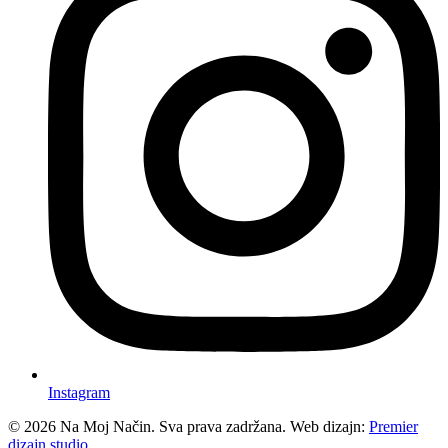
Instagram
©
2026
Na Moj Način. Sva prava zadržana. Web dizajn:
Premier
dizajn studio