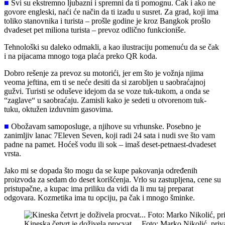
■
Svi su ekstremno ljubazni i spremni da ti pomognu. Čak i ako ne
govore engleski, naći će način da ti izađu u susret. Za grad, koji ima
toliko stanovnika i turista – prošle godine je kroz Bangkok prošlo
dvadeset pet miliona turista – prevoz odlično funkcioniše.
Tehnološki su daleko odmakli, a kao ilustraciju pomenuću da se čak
i na pijacama mnogo toga plaća preko QR koda.
Dobro rešenje za prevoz su motorići, jer em što je vožnja njima
veoma jeftina, em ti se neće desiti da si zarobljen u saobraćajnoj
gužvi. Turisti se oduševe idejom da se voze tuk-tukom, a onda se
“zaglave“ u saobraćaju. Zamisli kako je sedeti u otvorenom tuk-
tuku, oktužen izduvnim gasovima.
■
Obožavam samoposluge, a njihove su vrhunske. Posebno je
zanimljiv lanac 7Eleven Seven, koji radi 24 sata i nudi sve što vam
padne na pamet. Hoćeš vodu ili sok – imaš deset-petnaest-dvadeset
vrsta.
Jako mi se dopada što mogu da se kupe pakovanja određenih
proizvoda za sedam do deset korišćenja. Vrlo su zastupljena, cene su
pristupačne, a kupac ima priliku da vidi da li mu taj preparat
odgovara. Kozmetika ima tu opciju, pa čak i mnogo šminke.
Kineska četvrt je doživela procvat… Foto: Marko Nikolić, priv