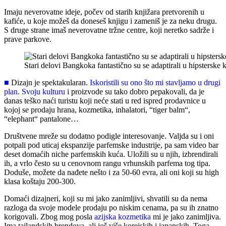
Imaju neverovatne ideje, počev od starih knjižara pretvorenih u
kafiće, u koje možeš da doneseš knjigu i zameniš je za neku drugu.
S druge strane imaš neverovatne tržne centre, koji neretko sadrže i
prave parkove.
Stari delovi Bangkoka fantastično su se adaptirali u hipstersk
■
Dizajn je spektakularan.
Iskoristili su ono što mi stavljamo u drugi
plan. Svoju kulturu
i proizvode su tako dobro pepakovali, da je
danas teško naći turistu koji neće stati u red ispred prodavnice u
kojoj se prodaju hrana, kozmetika, inhalatori, “tiger balm“,
“elephant“ pantalone…
Društvene mreže su dodatno podigle interesovanje. Valjda su i oni
potpali pod uticaj ekspanzije parfemske industrije, pa sam video bar
deset domaćih niche parfemskih kuća. Uložili su u njih, izbrendirali
ih, a vrlo često su u cenovnom rangu vrhunskih parfema tog tipa.
Doduše, možete da nađete nešto i za 50-60 evra, ali oni koji su high
klasa koštaju 200-300.
Domaći dizajneri, koji su mi jako zanimljivi, shvatili su da nema
razloga da svoje modele prodaju po niskim cenama, pa su ih znatno
korigovali. Zbog mog posla
azijska kozmetika
mi je jako zanimljiva.
Ima tajlandskih brendova, ali još više korejskih i japanskih. Toga