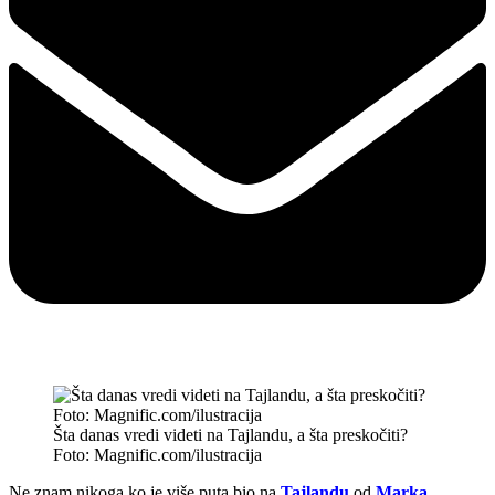
Šta danas vredi videti na Tajlandu, a šta preskočiti?
Foto: Magnific.com/ilustracija
Ne znam nikoga ko je više puta bio na
Tajlandu
od
Marka