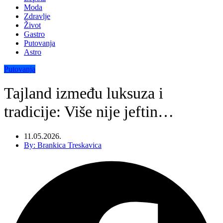
Moda
Zdravlje
Život
Gastro
Putovanja
Astro
Putovanja
Tajland između luksuza i
tradicije: Više nije jeftin…
11.05.2026.
By:
Brankica Treskavica