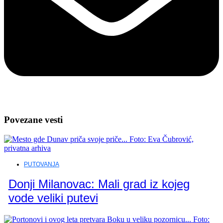
Povezane vesti
PUTOVANJA
Donji Milanovac: Mali grad iz kojeg
vode veliki putevi