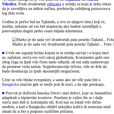
Nikolića
. Posle dvadesetak
odlazaka
u zemlju za koju je neko rekao
da je zavodljiva na milion načina, predstavlja ozbiljnog poznavaoca
tog dela sveta.
Godinu je počeo baš na Tajlandu, a ovo su njegovi utisci koji će,
možda, nekome od vas biti inspiracija ako budete razmišljali o
putovanjima dugim preko osam hiljada kilometara.
Marko je do sada već dvadesetak puta posetio Tajland… Foto: 
■
Uvek me zapanji brzina kojom se ta zemlja razvija i u kojoj meri
se, nažalost, oseća sve veći uticaj globalizma. Konstantno gubi ono
zbog čega su ljudi vrlo često tamo odlazili, ali oni sada nameravaju
da promene vrstu turista. Najjednostavnije rečeno, više ne žele da
budu destinacija za ljude skromnijih mogućnosti.
Cene su vrlo bliske evropskim, a samo ako ste više puta bili u
Bangkoku
znaćete gde se može jesti ili izaći, a da nije preskupo.
■
Procvat je doživela kineska četvrt i stari delovi, koje su fantastično
adaptirali u hipsterske kvartove. Posebno je važno što se i dalje
oseća stari duh tj. kolonijalni stil. Kod nas su lokali vrlo slično
uređeni, a kad u Bangkoku obiđeš nekoliko kafića ili restorana imaš
utisak da si bio u potpuno različitim pričama.