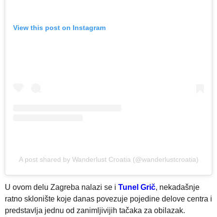
View this post on Instagram
A post shared by Wanderlust Croatia (@wanderlustcroatia)
U ovom delu Zagreba nalazi se i
Tunel Grič
, nekadašnje
ratno sklonište koje danas povezuje pojedine delove centra i
predstavlja jednu od zanimljivijih tačaka za obilazak.