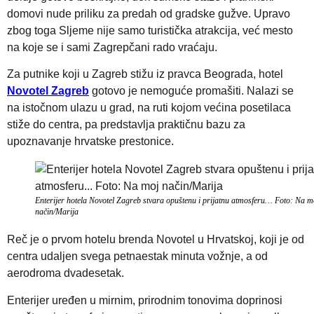
domovi nude priliku za predah od gradske gužve. Upravo
zbog toga Sljeme nije samo turistička atrakcija, već mesto
na koje se i sami Zagrepčani rado vraćaju.
Za putnike koji u Zagreb stižu iz pravca Beograda, hotel
Novotel Zagreb
gotovo je nemoguće promašiti. Nalazi se
na istočnom ulazu u grad, na ruti kojom većina posetilaca
stiže do centra, pa predstavlja praktičnu bazu za
upoznavanje hrvatske prestonice.
Enterijer hotela Novotel Zagreb stvara opuštenu i prijatnu atmosferu… Foto: Na m
način/Marija
Reč je o prvom hotelu brenda Novotel u Hrvatskoj, koji je od
centra udaljen svega petnaestak minuta vožnje, a od
aerodroma dvadesetak.
Enterijer uređen u mirnim, prirodnim tonovima doprinosi