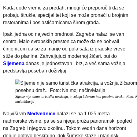
Kada dođe vreme za predah, mnogi će preporučiti da se
probaju štrukle, specijalitet koji se može pronaći u brojnim
restoranima i poslastičarnicama širom grada.
Ipak, jedna od najvećih prednosti Zagreba nalazi se van
centra. Malo evropskih prestonica može da se pohvali
činjenicom da se za manje od pola sata iz gradske vreve
stiže do planine. Zahvaljujući modernoj žičari, put do
Sljemena
danas je jednostavan i brz, a već sama vožnja
predstavlja poseban doživljaj.
Sljeme nije samo turistička atrakcija, a vožnja žičarom ima posebnu draž… Foto: 
način/Marija
Najviši vrh
Medvednice
nalazi se na 1.035 metra
nadmorske visine, pa se sa njega pruža panoramski pogled
na Zagreb i njegovu okolinu. Tokom vedrih dana horizont
deluje gotovo beskrajno, dok šumske staze i planinski