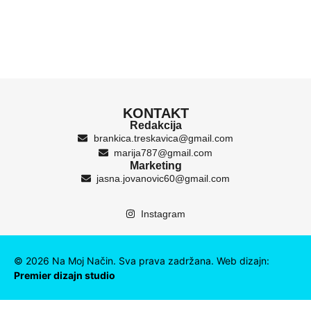
KONTAKT
Redakcija
brankica.treskavica@gmail.com
marija787@gmail.com
Marketing
jasna.jovanovic60@gmail.com
Instagram
©
2026
Na Moj Način. Sva prava zadržana. Web dizajn:
Premier dizajn studio