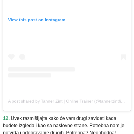
View this post on Instagram
A post shared by Tanner Zint | Online Trainer (@tannerzintfitness)
12.
Uvek razmišljajte kako će vam drugi zavideti kada
budete izgledali kao sa naslovne strane. Potrebna nam je
potvrda i odobravanje drugih. Potrebna? Neophodna!