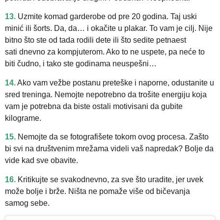
13.
Uzmite komad garderobe od pre 20 godina. Taj uski
minić ili šorts. Da, da… i okačite u plakar. To vam je cilj. Nije
bitno što ste od tada rodili dete ili što sedite petnaest
sati dnevno za kompjuterom. Ako to ne uspete, pa neće to
biti čudno, i tako ste godinama neuspešni…
14.
Ako vam vežbe postanu preteške i naporne, odustanite u
sred treninga. Nemojte nepotrebno da trošite energiju koja
vam je potrebna da biste ostali motivisani da gubite
kilograme.
15.
Nemojte da se fotografišete tokom ovog procesa. Zašto
bi svi na društvenim mrežama videli vaš napredak? Bolje da
vide kad sve obavite.
16.
Kritikujte se svakodnevno, za sve što uradite, jer uvek
može bolje i brže. Ništa ne pomaže više od bičevanja
samog sebe.