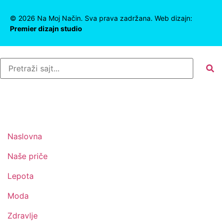
©
2026
Na Moj Način. Sva prava zadržana. Web dizajn:
Premier dizajn studio
Naslovna
Naše priče
Lepota
Moda
Zdravlje