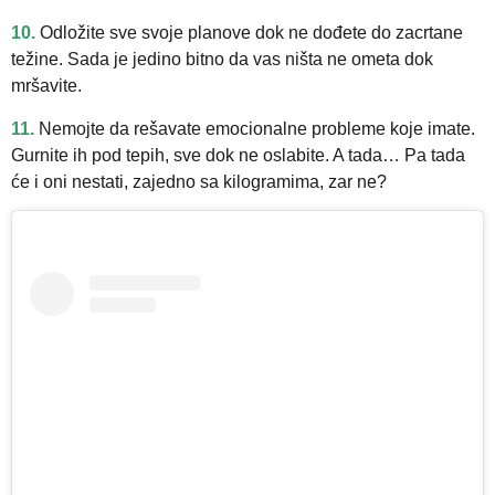
10.
Odložite sve svoje planove dok ne dođete do zacrtane
težine. Sada je jedino bitno da vas ništa ne ometa dok
mršavite.
11.
Nemojte da rešavate emocionalne probleme koje imate.
Gurnite ih pod tepih, sve dok ne oslabite. A tada… Pa tada
će i oni nestati, zajedno sa kilogramima, zar ne?