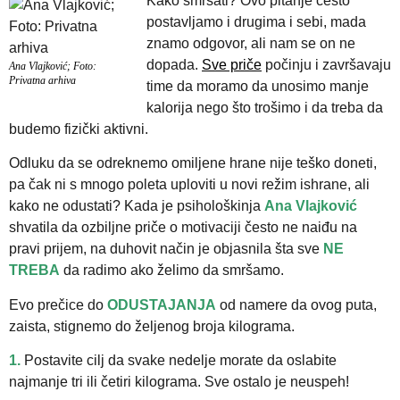
Kako smršati? Ovo pitanje često
postavljamo i drugima i sebi, mada
znamo odgovor, ali nam se on ne
dopada.
Sve priče
počinju i završavaju
Ana Vlajković; Foto:
Privatna arhiva
time da moramo da unosimo manje
kalorija nego što trošimo i da treba da
budemo fizički aktivni.
Odluku da se odreknemo omiljene hrane nije teško doneti,
pa čak ni s mnogo poleta uploviti u novi režim ishrane, ali
kako ne odustati? Kada je psihološkinja
Ana Vlajković
shvatila da ozbiljne priče o motivaciji često ne naiđu na
pravi prijem, na duhovit način je objasnila šta sve
NE
TREBA
da radimo ako želimo da smršamo.
Evo prečice do
ODUSTAJANJA
od namere da ovog puta,
zaista, stignemo do željenog broja kilograma.
1.
Postavite cilj da svake nedelje morate da oslabite
najmanje tri ili četiri kilograma. Sve ostalo je neuspeh!