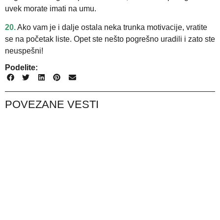
uvek morate imati na umu.
20.
Ako vam je i dalje ostala neka trunka motivacije, vratite
se na početak liste. Opet ste nešto pogrešno uradili i zato ste
neuspešni!
Podelite:
POVEZANE VESTI