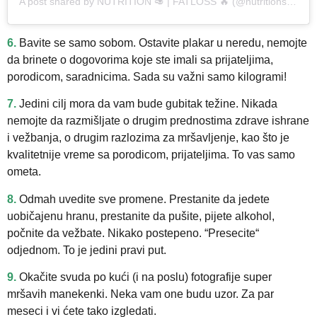
A post shared by NUTRITION 🥑 | FATLOSS 🔥 (@nutritionsadvice)
6.
Bavite se samo sobom. Ostavite plakar u neredu, nemojte
da brinete o dogovorima koje ste imali sa prijateljima,
porodicom, saradnicima. Sada su važni samo kilogrami!
7.
Jedini cilj mora da vam bude gubitak težine. Nikada
nemojte da razmišljate o drugim prednostima zdrave ishrane
i vežbanja, o drugim razlozima za mršavljenje, kao što je
kvalitetnije vreme sa porodicom, prijateljima. To vas samo
ometa.
8.
Odmah uvedite sve promene. Prestanite da jedete
uobičajenu hranu, prestanite da pušite, pijete alkohol,
počnite da vežbate. Nikako postepeno. “Presecite“
odjednom. To je jedini pravi put.
9.
Okačite svuda po kući (i na poslu) fotografije super
mršavih manekenki. Neka vam one budu uzor. Za par
meseci i vi ćete tako izgledati.