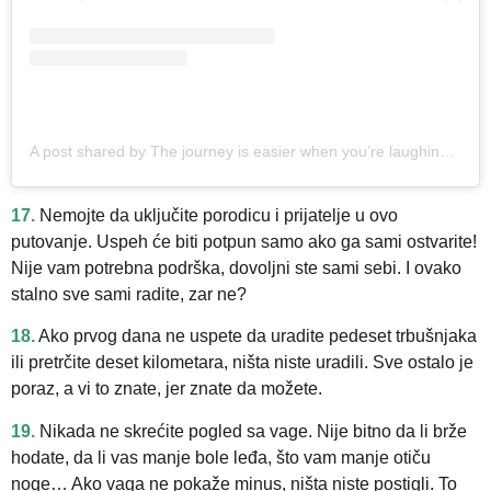
A post shared by The journey is easier when you’re laughing! (@funnyweightloss)
17.
Nemojte da uključite porodicu i prijatelje u ovo
putovanje. Uspeh će biti potpun samo ako ga sami ostvarite!
Nije vam potrebna podrška, dovoljni ste sami sebi. I ovako
stalno sve sami radite, zar ne?
18.
Ako prvog dana ne uspete da uradite pedeset trbušnjaka
ili pretrčite deset kilometara, ništa niste uradili. Sve ostalo je
poraz, a vi to znate, jer znate da možete.
19.
Nikada ne skrećite pogled sa vage. Nije bitno da li brže
hodate, da li vas manje bole leđa, što vam manje otiču
noge… Ako vaga ne pokaže minus, ništa niste postigli. To