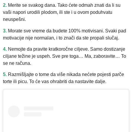
2.
Merite se svakog dana. Tako ćete odmah znati da li su
vaši napori urodili plodom, ili ste i u ovom poduhvatu
neuspešni.
3.
Morate sve vreme da budete 100% motivisani. Svaki pad
motivacije nije normalan, i to znači da ste propali slučaj.
4.
Nemojte da pravite kratkoročne ciljeve. Samo dostizanje
ciljane težine je uspeh. Sve pre toga… Ma, zaboravite… To
se ne računa.
5.
Razmišljajte o tome da više nikada nećete pojesti parče
torte ili picu. To će vas ohrabriti da nastavite dalje.