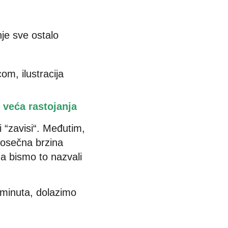
nje sve ostalo
o veća rastojanja
i “zavisi“. Međutim,
rosečna brzina
da bismo to nazvali
minuta, dolazimo