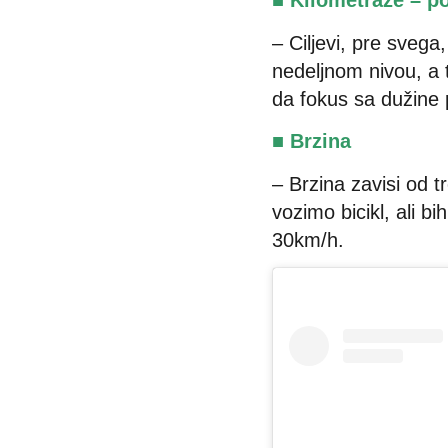
■ Kilometraže – po
– Ciljevi, pre svega
nedeljnom nivou, a
da fokus sa dužine 
■ Brzina
– Brzina zavisi od 
vozimo bicikl, ali 
30km/h.