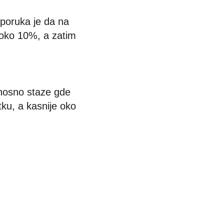
eporuka je da na
 oko 10%, a zatim
dnosno staze gde
ku, a kasnije oko