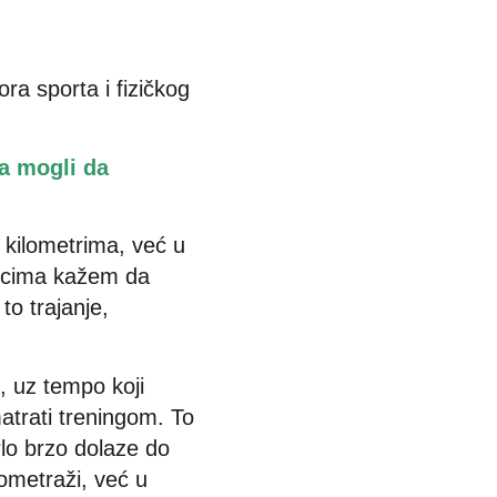
ra sporta i fizičkog
la mogli da
u kilometrima, već u
ivcima kažem da
to trajanje,
, uz tempo koji
atrati treningom. To
rlo brzo dolaze do
ometraži, već u