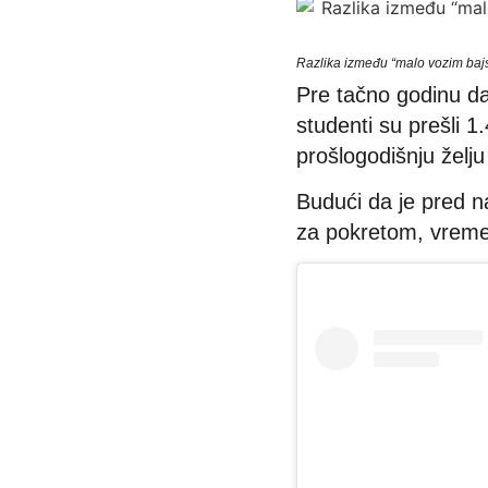
Razlika između “malo vozim bajs” 
Pre tačno godinu d
studenti su prešli 1
prošlogodišnju želj
Budući da je pred n
za pokretom, vreme