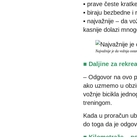
▪ prave česte kratk
▪ biraju bezbedne i
▪ najvažnije – da vo
kasnije dolazi mnog
Najvažnije je da vožnja ostan
■ Daljine za rekre
– Odgovor na ovo pit
ako uzmemo u obzir
vožnje bicikla jedn
treningom.
Kada u proračun ub
do toga da je odgov