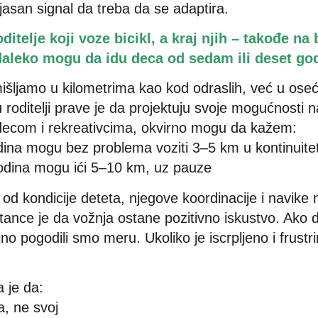
jasan signal da treba da se adaptira.
oditelje koji voze bicikl, a kraj njih – takođe na
 daleko mogu da idu deca od sedam ili deset go
šljamo u kilometrima kao kod odraslih, već u oseć
 roditelji prave je da projektuju svoje mogućnosti 
 decom i rekreativcima, okvirno mogu da kažem:
ina mogu bez problema voziti 3–5 km u kontinuite
odina mogu ići 5–10 km, uz pauze
 od kondicije deteta, njegove koordinacije i navike
tance je da vožnja ostane pozitivno iskustvo. Ako d
no pogodili smo meru. Ukoliko je iscrpljeno i frustr
a je da:
a, ne svoj