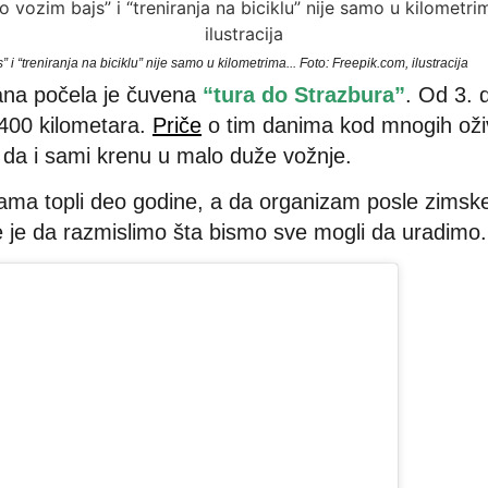
i “treniranja na biciklu” nije samo u kilometrima... Foto: Freepik.com, ilustracija
ana počela je čuvena
“tura do Strazbura”
. Od 3. 
.400 kilometara.
Priče
o tim danima kod mnogih oživ
u da i sami krenu u malo duže vožnje.
ama topli deo godine, a da organizam posle zimsk
 je da razmislimo šta bismo sve mogli da uradimo.