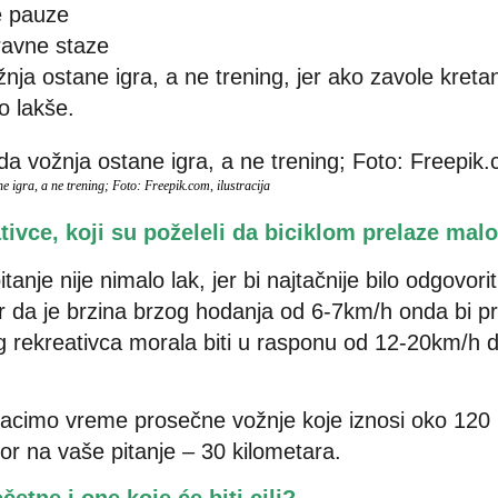
e pauze
 ravne staze
žnja ostane igra, a ne trening, jer ako zavole kreta
o lakše.
e igra, a ne trening; Foto: Freepik.com, ilustracija
ativce, koji su poželeli da biciklom prelaze mal
anje nije nimalo lak, jer bi najtačnije bilo odgovorit
 da je brzina brzog hodanja od 6-7km/h onda bi p
og rekreativca morala biti u rasponu od 12-20km/h 
acimo vreme prosečne vožnje koje iznosi oko 120 
or na vaše pitanje – 30 kilometara.