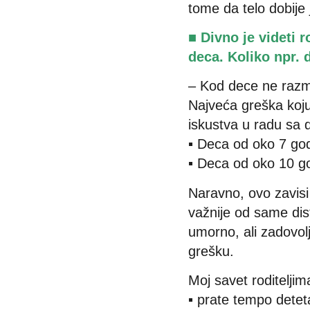
tome da telo dobije 
■ Divno je videti r
deca. Koliko npr.
– Kod dece ne razmi
Najveća greška koju
iskustva u radu sa
▪ Deca od oko 7 god
▪ Deca od oko 10 g
Naravno, ovo zavisi
važnije od same dis
umorno, ali zadovolj
grešku.
Moj savet roditeljim
▪ prate tempo detet