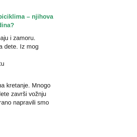
 biciklima – njihova
dina?
aju i zamoru.
na dete. Iz mog
tu
 na kretanje. Mnogo
ete završi vožnju
irano napravili smo