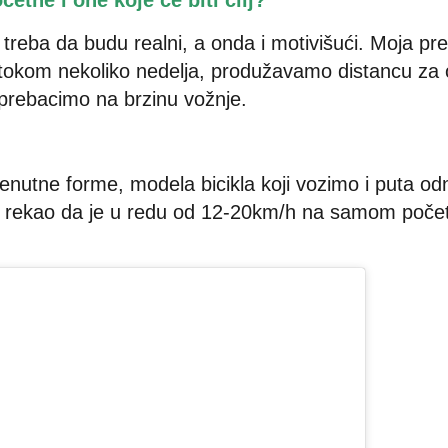
četne i one koje će biti cilj?
, treba da budu realni, a onda i motivišući. Moja pr
 tokom nekoliko nedelja, produžavamo distancu za
prebacimo na brzinu vožnje.
trenutne forme, modela bicikla koji vozimo i puta o
bih rekao da je u redu od 12-20km/h na samom počet