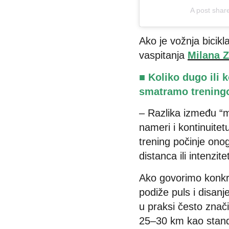
A post shar
Ako je vožnja bicikl
vaspitanja
Milana Z
■ Koliko dugo ili 
smatramo trenin
– Razlika između “ma
nameri i kontinuite
trening počinje onog 
distanca ili intenzite
Ako govorimo konkre
podiže puls i disan
u praksi često znači
25–30 km kao standa