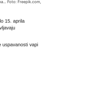
do 15. aprila
ljavaju
e uspavanosti vapi