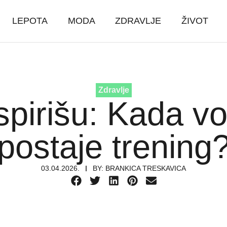
LEPOTA
MODA
ZDRAVLJE
ŽIVOT
Zdravlje
spirišu: Kada vo
postaje trening
03.04.2026.
BY:
BRANKICA TRESKAVICA