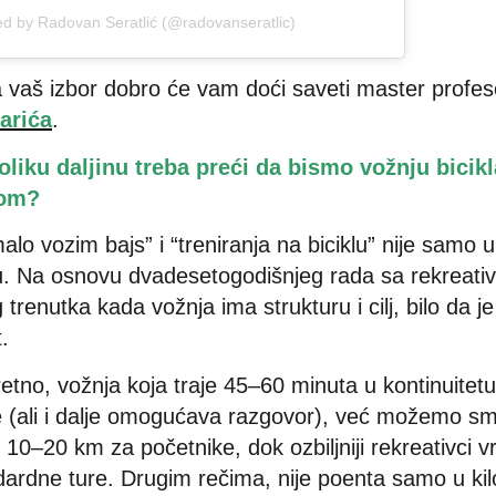
ed by Radovan Seratlić (@radovanseratlic)
a vaš izbor dobro će vam doći saveti master profeso
arića
.
koliku daljinu treba preći da bismo vožnju bicik
gom?
lo vozim bajs” i “treniranja na biciklu” nije samo 
tu. Na osnovu dvadesetogodišnjeg rada sa rekreat
trenutka kada vožnja ima strukturu i cilj, bilo da je 
t.
tno, vožnja koja traje 45–60 minuta u kontinuitetu
je (ali i dalje omogućava razgovor), već možemo sm
 10–20 km za početnike, dok ozbiljniji rekreativci v
rdne ture. Drugim rečima, nije poenta samo u kil