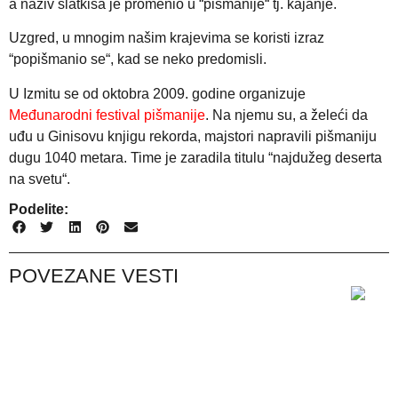
a naziv slatkiša je promenio u “pišmanije“ tj. kajanje.
Uzgred, u mnogim našim krajevima se koristi izraz
“popišmanio se“, kad se neko predomisli.
U Izmitu se od oktobra 2009. godine organizuje
Međunarodni festival pišmanije
. Na njemu su, a želeći da
uđu u Ginisovu knjigu rekorda, majstori napravili pišmaniju
dugu 1040 metara. Time je zaradila titulu “najdužeg deserta
na svetu“.
Podelite:
POVEZANE VESTI