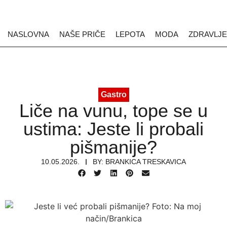
NASLOVNA
NAŠE PRIČE
LEPOTA
MODA
ZDRAVLJE
Gastro
Liče na vunu, tope se u
ustima: Jeste li probali
pišmanije?
10.05.2026.
BY:
BRANKICA TRESKAVICA