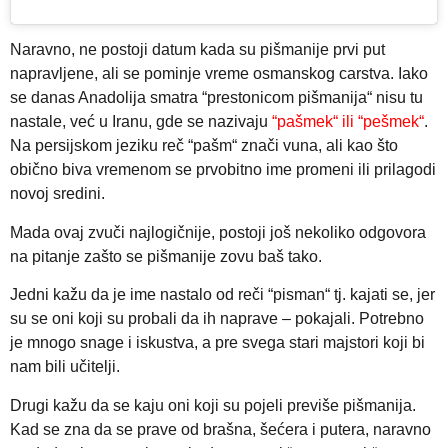
Naravno, ne postoji datum kada su pišmanije prvi put
napravljene, ali se pominje vreme osmanskog carstva. Iako
se danas Anadolija smatra “prestonicom pišmanija“ nisu tu
nastale, već u Iranu, gde se nazivaju
“pašmek“ ili “pešmek“
.
Na persijskom jeziku reč “pašm“ znači vuna, ali kao što
obično biva vremenom se prvobitno ime promeni ili prilagodi
novoj sredini.
Mada ovaj zvuči najlogičnije, postoji još nekoliko odgovora
na pitanje zašto se pišmanije zovu baš tako.
Jedni kažu da je ime nastalo od reči “pisman“ tj. kajati se, jer
su se oni koji su probali da ih naprave – pokajali. Potrebno
je mnogo snage i iskustva, a pre svega stari majstori koji bi
nam bili učitelji.
Drugi kažu da se kaju oni koji su pojeli previše pišmanija.
Kad se zna da se prave od brašna, šećera i putera, naravno