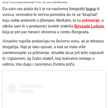
Jeste li već probali pišmanije? Foto: Na moj način/Brankica
Da sam vas pitala da li je na naslovnoj fotografiji
hrana
ili
vunica, verovatno bi većina pomislila da će se “klupčad“
koju vidite pretvoriti u džemper. Međutim, to su
pišmanije
, a
otkrila sam ih u prodavnici turskih slatkiša
Beyzade Lokum
,
koja je pre par meseci otvorena u centru Beograda.
Vizuelno najviše podsećaju na šećernu vunu, ali je tekstura
drugačija. Nije je lako opisati, a kad se malo više
zainteresujete za pišmanije, shvatite da je još teže napraviti
ih. Uglavnom, taj čudni slatkiš, koji bukvalno nestaje u
ustima, ima dugu i zanimljivu životnu priču.