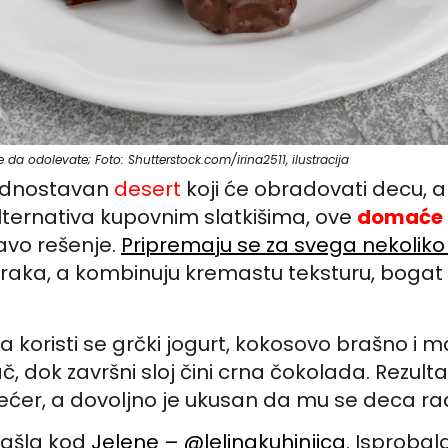
 da odolevate; Foto: Shutterstock.com/irina2511, ilustracija
 jednostavan
desert
koji će obradovati decu, a 
lternativa kupovnim slatkišima, ove
domaće 
avo rešenje.
Pripremaju se za svega nekolik
raka, a kombinuju kremastu teksturu, bogat 
 koristi se grčki jogurt, kokosovo brašno i
č, dok završni sloj čini crna čokolada. Rezulta
 šećer, a dovoljno je ukusan da mu se deca ra
ašla kod
Jelene – @lelinakuhinjica
. Isprobal