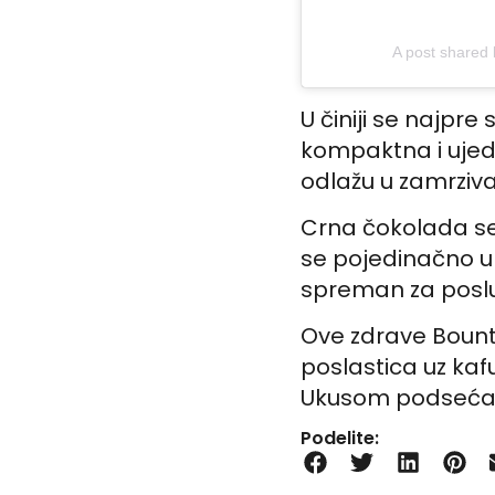
A post shared b
U činiji se najpre
kompaktna i ujed
odlažu u zamrziva
Crna čokolada se 
se pojedinačno u
spreman za poslu
Ove zdrave Bounty
poslastica uz kaf
Ukusom podsećaju n
Podelite: