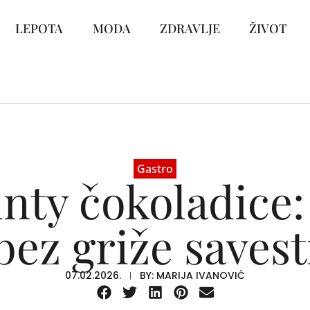
LEPOTA
MODA
ZDRAVLJE
ŽIVOT
Gastro
nty čokoladice: 
bez griže savest
07.02.2026.
BY:
MARIJA IVANOVIĆ