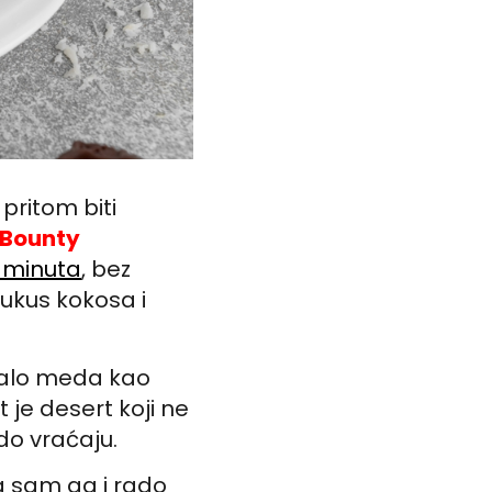
pritom biti
Bounty
o minuta
, bez
ukus kokosa i
 malo meda kao
t je desert koji ne
do vraćaju.
a sam ga i rado