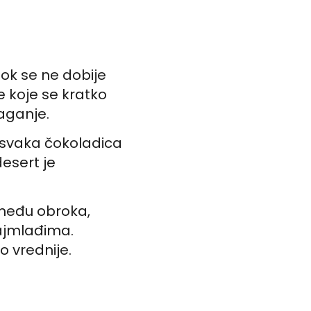
dok se ne dobije
 koje se kratko
laganje.
a svaka čokoladica
esert je
zmeđu obroka,
najmlađima.
o vrednije.