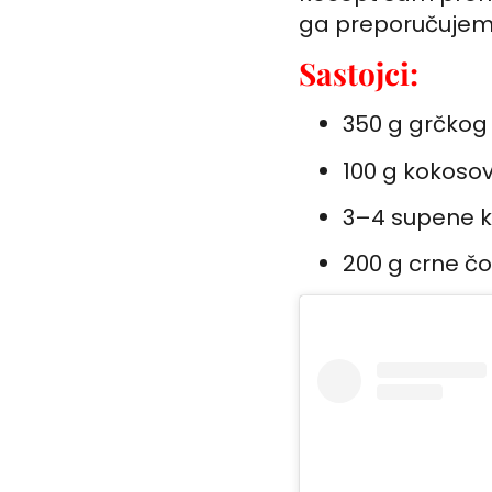
ga preporučujem
Sastojci:
350 g grčkog
100 g kokoso
3–4 supene 
200 g crne č