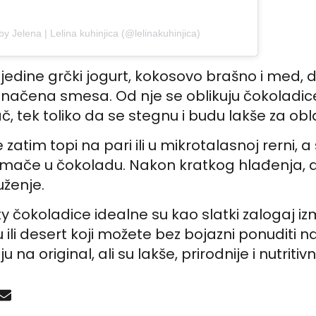
y Jelena | Lelina kuhinjica (@lelinakuhinjica)
 sjedine grčki jogurt, kokosovo brašno i med, 
načena smesa. Od nje se oblikuju čokoladice
č, tek toliko da se stegnu i budu lakše za ob
zatim topi na pari ili u mikrotalasnoj rerni, 
mače u čokoladu. Nakon kratkog hlađenja, d
ženje.
 čokoladice idealne su kao slatki zalogaj i
u ili desert koji možete bez bojazni ponuditi 
a original, ali su lakše, prirodnije i nutritivn