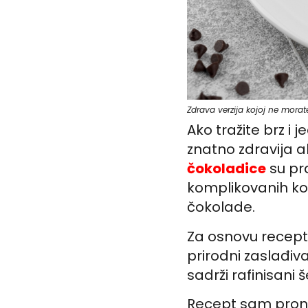
Zdrava verzija kojoj ne morate
Ako tražite brz i
znatno zdravija a
čokoladice
su pr
komplikovanih ko
čokolade.
Za osnovu recepta
prirodni zaslađiva
sadrži rafinisani
Recept sam pron