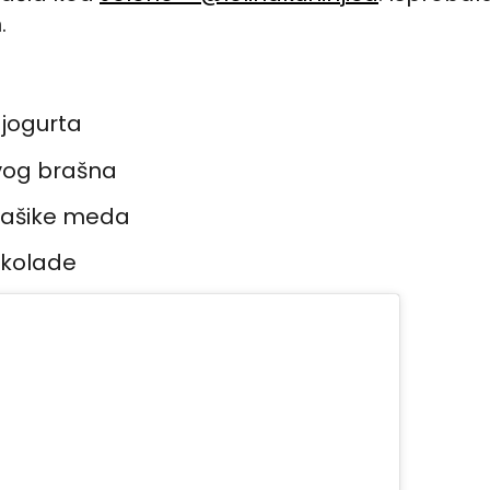
.
 jogurta
vog brašna
kašike meda
okolade